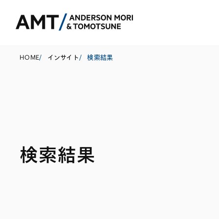
HOME
/
インサイト
/
検索結果
東京
大阪
名古屋
コーポレート
銀行
東アジア
検索結果
M&A等
証券
南アジア
規制当局対応・
保険
東南アジア
キャピタル・マ
信託