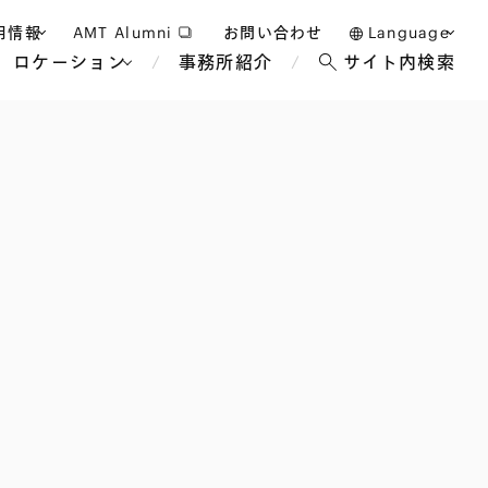
用情報
AMT Alumni
お問い合わせ
Language
ロケーション
事務所紹介
サイト内検索
日本語
護士採用
English
タッフ採用
中文(簡体)
バンコク
ロンドン
ジャカルタ
ブリュッセル
マレーシア
パリ
エンターテイン
事業再生・倒産
ホテル・レジャー・カジノ
アフリカ
国際通商および経済安全保
教育・人材
争法
障
アパレル
政府・地方公共団体・公的
海外法務
機関
マネジメント
サステナビリティ法務
FinTech