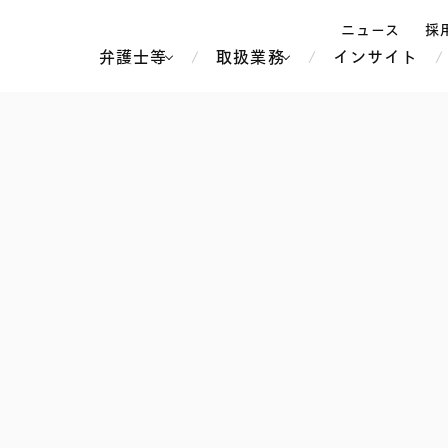
ニュース
採
弁護士等
取扱業務
インサイト
弁
ス
北京
シンガポール
上海
ハノイ
香港
ホーチミン
人事・労務
不動産・REIT
オセアニア
メディア・
製紙
中南米
メント
知的財産
運輸・物流
北米
食品・飲料
中東アジア
独禁法・競
危機管理
Tech／データ／IT・通信等
通信・メディア・エンター
ヨーロッパ
ブランド・
ロシア・CIS
テインメント
税務
ーケッツ
ライフサイエンス
鉄鋼・金属
情報産業・インターネッ
ウェルス・