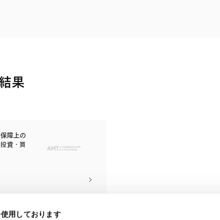
電子部品・
ト・セキュリティ
資源・エネ
ー
消費財・小
医療・製薬・ヘルスケア・
紛争解決
エクイティ
商社
ライフサイエンス・バイオ
メント
建設・土木
スポーツ
結果
自動車・造船・機械
化学
全保障上の
る投資・買
eを使用しております