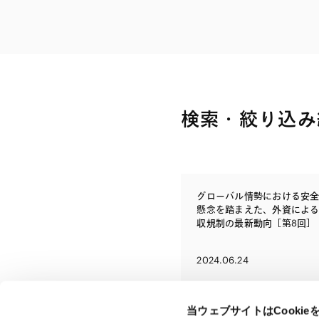
ファイナンス
その他金融
不動産
資源・エネルギ
プライベート・
アセットマネジ
検索・絞り込み
グローバル情勢における安
懸念を踏まえた、外資によ
収規制の最新動向［第8回］
2024.06.24
当ウェブサイトはCooki