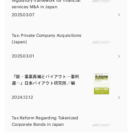
regulatory framework for financial
services M&A in Japan
2025.03.07
Tax: Private Company Acquisitions
(Japan)
2025.03.01
『新・事業再編とバイアウト―事例
選―』日本バイアウト研究所／編
2024.12.12
Tax Reform Regarding Tokenized
Corporate Bonds in Japan