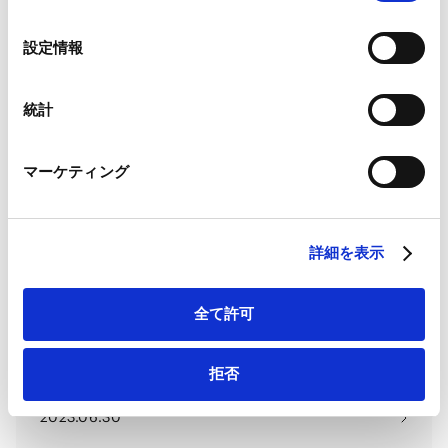
の
Google Analytics、Google Search Console
選
設定情報
Google Analytics利用規約（
外部サイト
）
択
Recent Developments in Japanese
Googleプライバシーポリシー（
外部サイト
）
Tender Offer Regulations
Marketo
統計
Marketo Engage免責事項/Cookieポリシー（
外部サイト
）
2024.03.15
LinkedIn
マーケティング
LinkedIn プライバシーポリシー（
外部サイト
）
HubSpot
Tax: Private Company Acquisitions
HubSpot プライバシーポリシー（
外部サイト
）
(Japan)
詳細を表示
2024.01.31
全て許可
Tax Residency of Companies in
Japan
拒否
2023.06.30