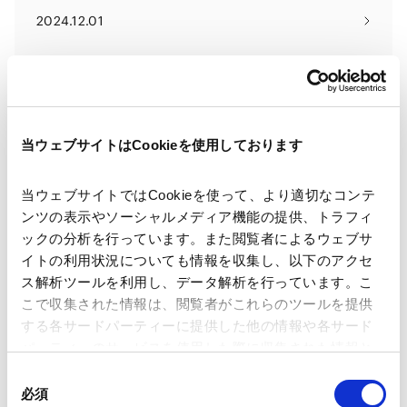
2024.12.01
Tax Residency of Companies in
Japan
当ウェブサイトはCookieを使用しております
2024.07.19
当ウェブサイトではCookieを使って、より適切なコンテ
M&A in Japan in 2024
ンツの表示やソーシャルメディア機能の提供、トラフィ
ックの分析を行っています。また閲覧者によるウェブサ
イトの利用状況についても情報を収集し、以下のアクセ
2024.07.16
ス解析ツールを利用し、データ解析を行っています。こ
こで収集された情報は、閲覧者がこれらのツールを提供
する各サードパーティーに提供した他の情報や各サード
Shareholder activism and hostile
パーティーのサービスを使用した際に収集された情報と
M&A in Japan
組み合わされ、各サードパーティーによって使用される
同
ことがあります。
必須
意
2024.04.04