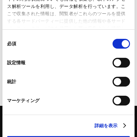
フリーランス新法施行直前 これだけは押さえておくべき
ス解析ツールを利用し、データ解析を行っています。こ
チェックリスト
こで収集された情報は、閲覧者がこれらのツールを提供
2024.10.09
する各サードパーティーに提供した他の情報や各サード
パーティーのサービスを使用した際に収集された情報と
組み合わされ、各サードパーティーによって使用される
国際分野で活躍するための 法律家キャリアセミナー
同
2024.10.05
ことがあります。
必須
意
の
Google Analytics、Google Search Console
選
設定情報
輸出にかかる売買契約セミナー
Google Analytics利用規約（
外部サイト
）
択
2024.02.08
Googleプライバシーポリシー（
外部サイト
）
Marketo
統計
Marketo Engage免責事項/Cookieポリシー（
外部サイト
）
LinkedIn
マーケティング
LinkedIn プライバシーポリシー（
外部サイト
）
HubSpot
HubSpot プライバシーポリシー（
外部サイト
）
詳細を表示