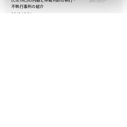
(CIETAC)の内紛と仲裁判断の執行・
不執行事例の紹介
2013.10.01
中国国際経済貿易仲裁委員会
（CIETAC）の上海分会と華南分会へ
の授権取消と契約及び仲裁の実務に
おける今後の影響
2012.10.01
増加する合併会社の設立と各種紛争
の防止及び解決策
2011.07.01
法務の疑問に答える 中国独禁法Q&A