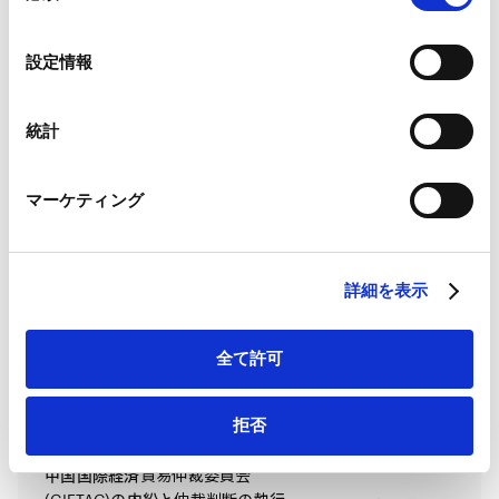
中国企業に対するM&A及び戦略投資
の
の規制緩和
Google Analytics、Google Search Console
選
設定情報
Google Analytics利用規約（
外部サイト
）
択
2017.11.01
Googleプライバシーポリシー（
外部サイト
）
Marketo
統計
Marketo Engage免責事項/Cookieポリシー（
外部サイト
）
新三板の概要・現状・利用可能性
LinkedIn
マーケティング
LinkedIn プライバシーポリシー（
外部サイト
）
HubSpot
2017.07.01
HubSpot プライバシーポリシー（
外部サイト
）
詳細を表示
日本のプライベートセクター業務の
弁護士の現状
全て許可
2013.11.25
拒否
中国国際経済貿易仲裁委員会