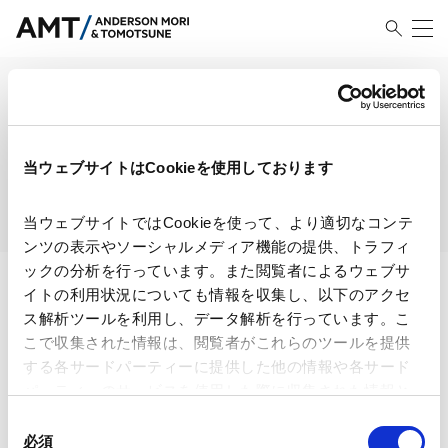
HOME
/
インサイト
/
検索結果
検索結果
当ウェブサイトはCookieを使用しております
当ウェブサイトではCookieを使って、より適切なコンテ
ンツの表示やソーシャルメディア機能の提供、トラフィ
ックの分析を行っています。また閲覧者によるウェブサ
イトの利用状況についても情報を収集し、以下のアクセ
ス解析ツールを利用し、データ解析を行っています。こ
検索・絞り込み結果
こで収集された情報は、閲覧者がこれらのツールを提供
する各サードパーティーに提供した他の情報や各サード
パーティーのサービスを使用した際に収集された情報と
組み合わされ、各サードパーティーによって使用される
同
ことがあります。
必須
意