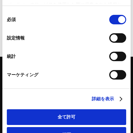
【経済安全保障・通商】中国：両用
パーティーのサービスを使用した際に収集された情報と
品目輸出管理条例の制定、反差別調
組み合わされ、各サードパーティーによって使用される
同
査の開始
ことがあります。
必須
意
2024.11.11
の
Google Analytics、Google Search Console
選
設定情報
Google Analytics利用規約（
外部サイト
）
択
Googleプライバシーポリシー（
外部サイト
）
Marketo
統計
Marketo Engage免責事項/Cookieポリシー（
外部サイト
）
LinkedIn
マーケティング
LinkedIn プライバシーポリシー（
外部サイト
）
HubSpot
HubSpot プライバシーポリシー（
外部サイト
）
「アンダーソン・毛利・友常法律事務所」は、アンダーソン・毛利・友常法律事務所外
国法共同事業および弁護士法人アンダーソン・毛利・友常法律事務所を含むグループの
詳細を表示
総称として使用しております。
全て許可
弁護士等
サイトマップ
取扱業務
利用条件
インサイト
プライバシー・ポリシー