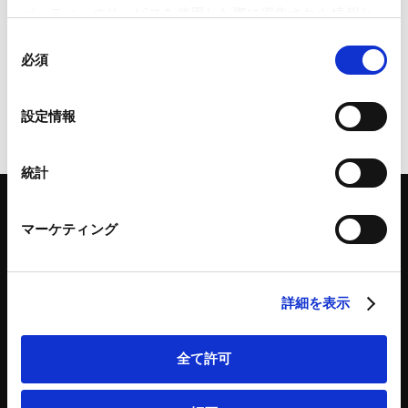
会社法改正の最新動向
パーティーのサービスを使用した際に収集された情報と
組み合わされ、各サードパーティーによって使用される
同
ことがあります。
必須
意
2026.06.29
の
Google Analytics、Google Search Console
選
設定情報
Google Analytics利用規約（
外部サイト
）
択
Googleプライバシーポリシー（
外部サイト
）
Marketo
統計
Marketo Engage免責事項/Cookieポリシー（
外部サイト
）
LinkedIn
マーケティング
LinkedIn プライバシーポリシー（
外部サイト
）
HubSpot
HubSpot プライバシーポリシー（
外部サイト
）
「アンダーソン・毛利・友常法律事務所」は、アンダーソン・毛利・友常法律事務所外
国法共同事業および弁護士法人アンダーソン・毛利・友常法律事務所を含むグループの
詳細を表示
総称として使用しております。
全て許可
弁護士等
サイトマップ
取扱業務
利用条件
インサイト
プライバシー・ポリシー