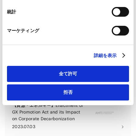
Googleプライバシーポリシー（
外部サイト
）
ュートラル）の実現に向けて―
Marketo
統計
Marketo Engage免責事項/Cookieポリシー（
外部サイト
）
【会社法】Recent Trends and
LinkedIn
Future Prospects of Digital
マーケティング
LinkedIn プライバシーポリシー（
外部サイト
）
Transformation Using E-signatures
HubSpot
in Japan
2023.08.15
HubSpot プライバシーポリシー（
外部サイト
）
詳細を表示
【会社法】電子署名を活用したDX の
最新事情及び今後の展望
全て許可
2023.08.15
拒否
【資源・エネルギー】Enactment of
GX Promotion Act and its Impact
on Corporate Decarbonization
2023.07.03