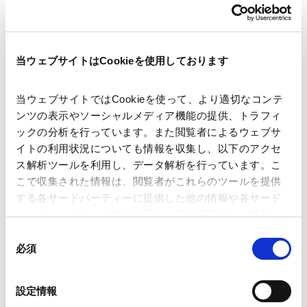
green transformation (GX) and
2024.03.28
carbon net-zero (carbon-
neutrality) -
当ウェブサイトはCookieを使用しております
【資源・エネルギー】わが国におけ
るカーボン・クレジット市場の最新
事情―グリーントランスフォーメー
当ウェブサイトではCookieを使って、より適切なコンテ
ション（GX）・脱炭素（カーボンニ
2024.03.28
ンツの表示やソーシャルメディア機能の提供、トラフィ
ュートラル） の実現に向けて―
ックの分析を行っています。また閲覧者によるウェブサ
イトの利用状況についても情報を収集し、以下のアクセ
【資源・エネルギー】Recent
ス解析ツールを利用し、データ解析を行っています。こ
developments in Carbon Offset
こで収集された情報は、閲覧者がこれらのツールを提供
Markets in Japan for achieving
する各サードパーティーに提供した他の情報や各サード
green transformation and carbon
2023.11.01
パーティーのサービスを使用した際に収集された情報と
net-zero
組み合わされ、各サードパーティーによって使用される
同
ことがあります。
必須
意
【資源・エネルギー】わが国におけ
の
るカーボン・クレジット市場の最新
Google Analytics、Google Search Console
選
事情 ―グリーントランスフォーメー
設定情報
Google Analytics利用規約（
外部サイト
）
択
ション（GX）・脱炭素（カーボンニ
2023.11.01