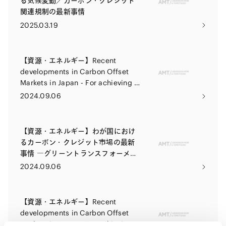
る気候変動／カーボン・クレジット
関連規制の最新事情
2025.03.19
【資源・エネルギー】Recent
developments in Carbon Offset
Markets in Japan - For achieving a
green transformation (GX) and
2024.09.06
carbon netzero (carbon-neutrality)
【資源・エネルギー】わが国におけ
るカーボン・クレジット市場の最新
事情 ―グリーントランスフォーメー
ション（GX）・脱炭素（カーボンニ
2024.09.06
ュートラル）の実現に向けて―
【資源・エネルギー】Recent
developments in Carbon Offset
Markets in Japan - For achieving a