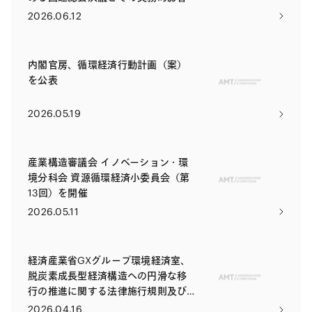
2026.06.12
内閣官房、循環経済行動計画（案）
を公表
2026.05.19
産業構造審議会 イノベーション・環
境分科会 資源循環経済小委員会（第
13回）を開催
2026.05.11
経済産業省GXグループ環境経済室、
脱炭素成長型経済構造への円滑な移
行の推進に関する法律施行規則及び
脱炭素成長型経済構造移行推進機構
2026.04.16