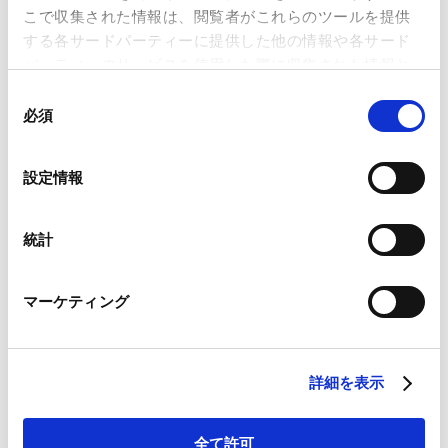
に関する金融インフラのあり方等に
こで収集された情報は、閲覧者がこれらのツールを提供
係る検討会（第6回）を実施
する各サードパーティーに提供した他の情報や各サード
2025.05.15
パーティーのサービスを使用した際に収集された情報と
組み合わされ、各サードパーティーによって使用される
同
ことがあります。
必須
意
環境省、「CFP（カーボンフットプ
の
リント）入門ガイド」を公表
Google Analytics、Google Search Console
選
設定情報
Google Analytics利用規約（
外部サイト
）
択
2025.04.09
Googleプライバシーポリシー（
外部サイト
）
Marketo
統計
Marketo Engage免責事項/Cookieポリシー（
外部サイト
）
経産省、クライメート・トランジシ
LinkedIn
ョン・ファイナンスに関する基本指
マーケティング
LinkedIn プライバシーポリシー（
外部サイト
）
針 2025年版（案）を策定
HubSpot
2025.02.17
HubSpot プライバシーポリシー（
外部サイト
）
詳細を表示
GX2040ビジョン（案）の策定（脱
炭素成長型経済構造移行推進戦略 改
全て許可