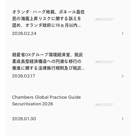
オランダ・ハーグ地裁、ボネール島住
民の海面上昇リスクに関する訴えを
認め、オランダ政府に18ヵ月以内の
削減目標法制化等を義務付ける旨の
2026.02.24
判決
経産省GXグループ環境経済室、脱炭
素成長型経済構造への円滑な移行の
推進に関する法律施行規則及び脱炭
素成長型経済構造移行推進機構の財
2026.02.17
務及び会計に関する省令の一部を改
正する省令（案）等に対する意見公
募を開始
Chambers Global Practice Guide
Securitisation 2026
2026.01.30