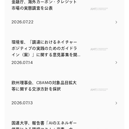
金融庁、海外カーボン・クレジット
市場の実態調査を公表
2026.07.22
環境省、「調達におけるネイチャー
ポジティブの実践のためのガイドラ
イン（案）」に関する意見募集を開
始
2026.07.14
欧州理事会、CBAMの対象品目拡大
等に関する交渉方針を採択
2026.07.13
国連大学、報告書「AIのエネルギー