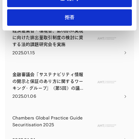
訂）
2025.01.28
拒否
経済産業省・環境省、第6回GX実現
に向けた排出量取引制度の検討に資
する法的課題研究会を実施
2025.01.15
金融審議会「サステナビリティ情報
の開示と保証のあり方に関するワー
キング・グループ」（第5回）の議論
状況
2025.01.06
Chambers Global Practice Guide
Securitisation 2025