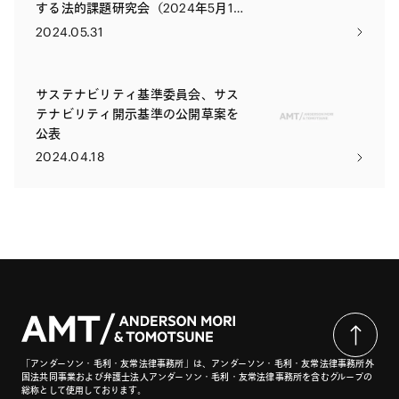
する法的課題研究会（2024年5月17
日）を実施
2024.05.31
サステナビリティ基準委員会、サス
テナビリティ開示基準の公開草案を
公表
2024.04.18
「アンダーソン・毛利・友常法律事務所」は、アンダーソン・毛利・友常法律事務所外
国法共同事業および弁護士法人アンダーソン・毛利・友常法律事務所を含むグループの
総称として使用しております。