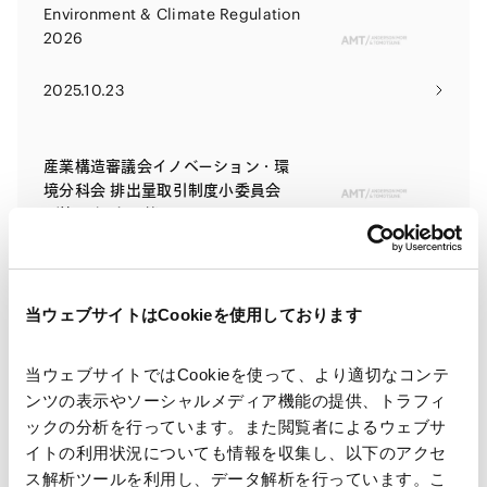
Environment & Climate Regulation
2026
2025.10.23
産業構造審議会イノベーション・環
境分科会 排出量取引制度小委員会
（第1回）を開催
2025.08.01
当ウェブサイトはCookieを使用しております
EU理事会・欧州議会、欧州委員会に
よる炭素国境調整メカニズム
（CBAM）の実施規則に暫定合意
当ウェブサイトではCookieを使って、より適切なコンテ
2025.07.15
ンツの表示やソーシャルメディア機能の提供、トラフィ
ックの分析を行っています。また閲覧者によるウェブサ
イトの利用状況についても情報を収集し、以下のアクセ
金融庁、カーボン・クレジット取引
ス解析ツールを利用し、データ解析を行っています。こ