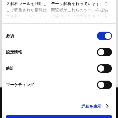
「速報・詳解 会社法改正動向」第11
ス解析ツールを利用し、データ解析を行っています。こ
回会議 速報（中間試案のたたき台の
こで収集された情報は、閲覧者がこれらのツールを提供
公表）②
する各サードパーティーに提供した他の情報や各サード
2026.04.01
パーティーのサービスを使用した際に収集された情報と
組み合わされ、各サードパーティーによって使用される
同
ことがあります。
必須
意
「速報・詳解 会社法改正動向」第11
の
回会議 速報（中間試案のたたき台の
Google Analytics、Google Search Console
選
公表）①
設定情報
Google Analytics利用規約（
外部サイト
）
択
2026.03.17
Googleプライバシーポリシー（
外部サイト
）
Marketo
統計
Marketo Engage免責事項/Cookieポリシー（
外部サイト
）
LinkedIn
マーケティング
LinkedIn プライバシーポリシー（
外部サイト
）
HubSpot
HubSpot プライバシーポリシー（
外部サイト
）
詳細を表示