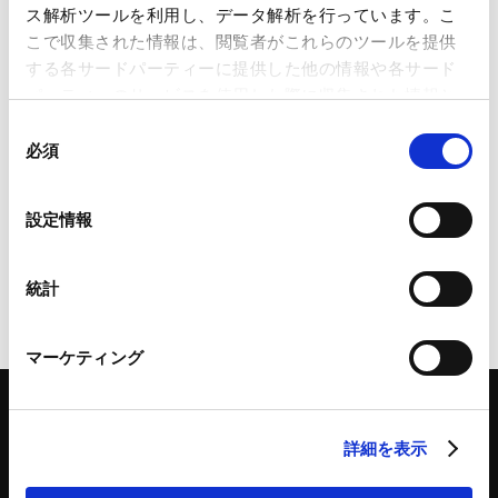
【独禁法・競争法】COMPETITION
ス解析ツールを利用し、データ解析を行っています。こ
NEWSLETTER（2026年5月号）
こで収集された情報は、閲覧者がこれらのツールを提供
する各サードパーティーに提供した他の情報や各サード
2026.05.27
パーティーのサービスを使用した際に収集された情報と
組み合わされ、各サードパーティーによって使用される
同
ことがあります。
必須
意
【独禁法・競争法】COMPETITION
の
LAW LEGAL UPDATE（2023年9月
Google Analytics、Google Search Console
選
号）
設定情報
Google Analytics利用規約（
外部サイト
）
択
2023.09.29
Googleプライバシーポリシー（
外部サイト
）
Marketo
統計
Marketo Engage免責事項/Cookieポリシー（
外部サイト
）
LinkedIn
マーケティング
LinkedIn プライバシーポリシー（
外部サイト
）
HubSpot
HubSpot プライバシーポリシー（
外部サイト
）
詳細を表示