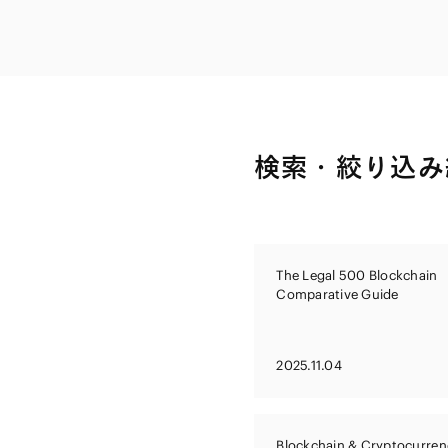
ファイナンス
その他金融
不動産
資源・エネルギ
プライベート・
アセットマネジ
検索・絞り込み
The Legal 500 Blockchain
Comparative Guide
2025.11.04
Blockchain & Cryptocurren