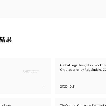
電子部品・
ト・セキュリティ
資源・エネ
ー
消費財・小
医療・製薬・ヘルスケア・
紛争解決
エクイティ
商社
ライフサイエンス・バイオ
メント
建設・土木
スポーツ
結果
自動車・造船・機械
化学
Global Legal Insights - Blockch
Cryptocurrency Regulations 2
2025.10.21
cy Laws
The Virtual Currency Regulati