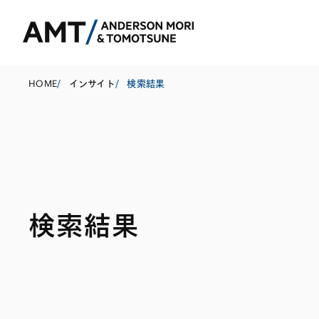
HOME
/
インサイト
/
検索結果
東京
大阪
名古屋
コーポレート
銀行
東アジア
検索結果
M&A等
証券
南アジア
規制当局対応・
保険
東南アジア
キャピタル・マ
信託