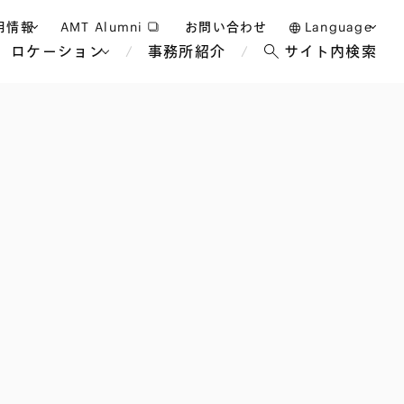
用情報
AMT Alumni
お問い合わせ
Language
ロケーション
事務所紹介
サイト内検索
日本語
護士採用
English
タッフ採用
中文(簡体)
バンコク
ロンドン
ジャカルタ
ブリュッセル
マレーシア
パリ
エンターテイン
事業再生・倒産
ホテル・レジャー・カジノ
アフリカ
国際通商および経済安全保
教育・人材
争法
障
アパレル
政府・地方公共団体・公的
海外法務
機関
マネジメント
サステナビリティ法務
FinTech