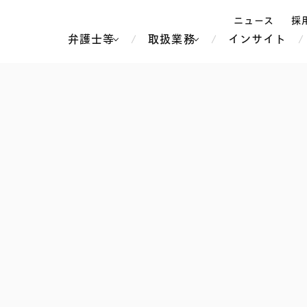
ニュース
採
弁護士等
取扱業務
インサイト
弁
ス
北京
シンガポール
上海
ハノイ
香港
ホーチミン
人事・労務
不動産・REIT
オセアニア
メディア・
製紙
中南米
メント
知的財産
運輸・物流
北米
食品・飲料
中東アジア
独禁法・競
危機管理
Tech／データ／IT・通信等
通信・メディア・エンター
ヨーロッパ
ブランド・
ロシア・CIS
テインメント
税務
ーケッツ
ライフサイエンス
鉄鋼・金属
情報産業・インターネッ
ウェルス・