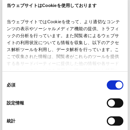
当ウェブサイトはCookieを使用しております
2024.09.27
当ウェブサイトではCookieを使って、より適切なコンテ
【アジア・新興国法務】ASIA &
ンツの表示やソーシャルメディア機能の提供、トラフィ
EMERGING COUNTRIES LEGAL
ックの分析を行っています。また閲覧者によるウェブサ
UPDATE（2024年6月号）
イトの利用状況についても情報を収集し、以下のアクセ
2024.06.28
ス解析ツールを利用し、データ解析を行っています。こ
こで収集された情報は、閲覧者がこれらのツールを提供
する各サードパーティーに提供した他の情報や各サード
【アジア・新興国法務】ASIA &
パーティーのサービスを使用した際に収集された情報と
EMERGING COUNTRIES LEGAL
組み合わされ、各サードパーティーによって使用される
同
UPDATE（2024年4月号）
ことがあります。
必須
意
2024.04.30
の
Google Analytics、Google Search Console
選
設定情報
Google Analytics利用規約（
外部サイト
）
択
【アジア・新興国法務】ASIA &
Googleプライバシーポリシー（
外部サイト
）
EMERGING COUNTRIES LEGAL
Marketo
統計
UPDATE（2024年3月号）
Marketo Engage免責事項/Cookieポリシー（
外部サイト
）
2024.03.29