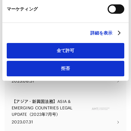
LinkedIn
マーケティング
LinkedIn プライバシーポリシー（
外部サイト
）
HubSpot
【アジア・新興国法務】ASIA &
HubSpot プライバシーポリシー（
外部サイト
）
EMERGING COUNTRIES LEGAL
UPDATE（2023年11月号）
詳細を表示
2023.11.30
全て許可
【アジア・新興国法務】ASIA &
EMERGING COUNTRIES LEGAL
拒否
UPDATE（2023年8月号）
2023.08.31
【アジア・新興国法務】ASIA &
EMERGING COUNTRIES LEGAL
UPDATE（2023年7月号）
2023.07.31