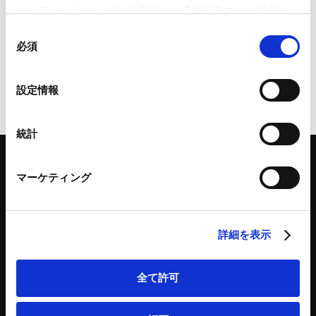
【経済安全保障・通商】中国：両用
パーティーのサービスを使用した際に収集された情報と
品目輸出管理条例の制定、反差別調
組み合わされ、各サードパーティーによって使用される
同
査の開始
ことがあります。
必須
意
2024.11.11
の
Google Analytics、Google Search Console
選
設定情報
Google Analytics利用規約（
外部サイト
）
択
Googleプライバシーポリシー（
外部サイト
）
Marketo
統計
Marketo Engage免責事項/Cookieポリシー（
外部サイト
）
LinkedIn
マーケティング
LinkedIn プライバシーポリシー（
外部サイト
）
HubSpot
HubSpot プライバシーポリシー（
外部サイト
）
「アンダーソン・毛利・友常法律事務所」は、アンダーソン・毛利・友常法律事務所外
国法共同事業および弁護士法人アンダーソン・毛利・友常法律事務所を含むグループの
詳細を表示
総称として使用しております。
全て許可
弁護士等
サイトマップ
取扱業務
利用条件
インサイト
プライバシー・ポリシー