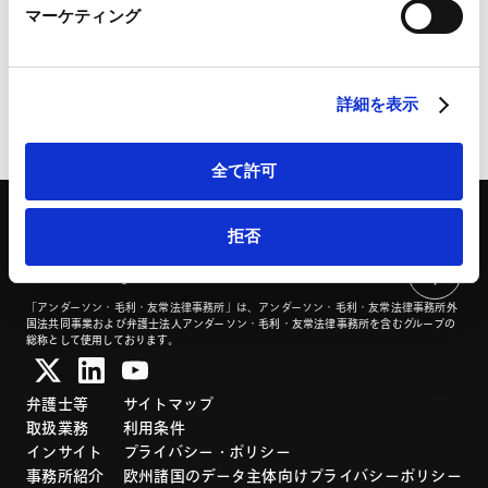
における小規模会社更生の導入
マーケティング
LinkedIn プライバシーポリシー（
外部サイト
）
HubSpot
2025.09.09
HubSpot プライバシーポリシー（
外部サイト
）
詳細を表示
全て許可
拒否
「アンダーソン・毛利・友常法律事務所」は、アンダーソン・毛利・友常法律事務所外
国法共同事業および弁護士法人アンダーソン・毛利・友常法律事務所を含むグループの
総称として使用しております。
弁護士等
サイトマップ
取扱業務
利用条件
インサイト
プライバシー・ポリシー
事務所紹介
欧州諸国のデータ主体向けプライバシーポリシー