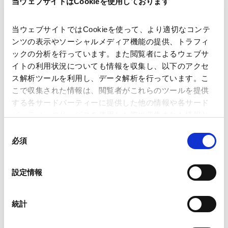
当ウェブサイトはCookieを使用しております
【事業再生・倒産】「中小企業の事
業再生等に関するガイドライン」お
よび Q&Aの改定の公表
当ウェブサイトではCookieを使って、より適切なコンテ
2026.05.29
ンツの表示やソーシャルメディア機能の提供、トラフィ
ックの分析を行っています。また閲覧者によるウェブサ
イトの利用状況についても情報を収集し、以下のアクセ
【事業再生・倒産】経産省、早期事
ス解析ツールを利用し、データ解析を行っています。こ
業再生法の施行に向けて「取りまと
こで収集された情報は、閲覧者がこれらのツールを提供
め」を公表
する各サードパーティーに提供した他の情報や各サード
2026.04.17
パーティーのサービスを使用した際に収集された情報と
組み合わされ、各サードパーティーによって使用される
同
ことがあります。
必須
意
【事業再生・倒産】早期事業再生手
の
続における対象債権に ファイナン
Google Analytics、Google Search Console
選
ス・リース債権を含めることとなっ
設定情報
Google Analytics利用規約（
外部サイト
）
択
た場合の諸論点
2026.02.16
Googleプライバシーポリシー（
外部サイト
）
Marketo
統計
Marketo Engage免責事項/Cookieポリシー（
外部サイト
）
【事業再生・倒産】東京地方裁判所
LinkedIn