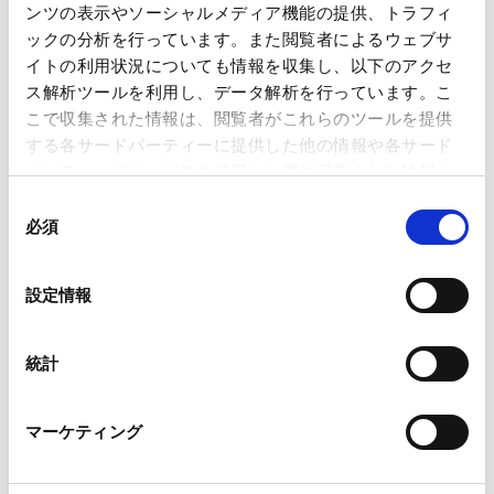
金融庁、「金融審議会 ディスクロー
ンツの表示やソーシャルメディア機能の提供、トラフィ
ジャーワーキング・グループ報告」の
ックの分析を行っています。また閲覧者によるウェブサ
公表
イトの利用状況についても情報を収集し、以下のアクセ
2022.06.28
ス解析ツールを利用し、データ解析を行っています。こ
こで収集された情報は、閲覧者がこれらのツールを提供
する各サードパーティーに提供した他の情報や各サード
ロシア・ウクライナ情勢を受けた上
パーティーのサービスを使用した際に収集された情報と
場会社の情報開示に関する実務的留
組み合わされ、各サードパーティーによって使用される
同
意点
ことがあります。
必須
意
2022.04.20
の
Google Analytics、Google Search Console
選
設定情報
Google Analytics利用規約（
外部サイト
）
択
法務省、実質的支配者情報リスト制
Googleプライバシーポリシー（
外部サイト
）
度の創設（令和4年1月31日運用開
Marketo
統計
始）を公表
Marketo Engage免責事項/Cookieポリシー（
外部サイト
）
2021.10.05
LinkedIn
マーケティング
LinkedIn プライバシーポリシー（
外部サイト
）
HubSpot
HubSpot プライバシーポリシー（
外部サイト
）