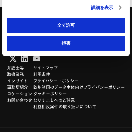
詳細を表示
全て許可
「アンダーソン・毛利・友常法律事務所」は、アンダーソン・毛利・友常法律事務所外
拒否
国法共同事業および弁護士法人アンダーソン・毛利・友常法律事務所を含むグループの
総称として使用しております。
弁護士等
サイトマップ
取扱業務
利用条件
インサイト
プライバシー・ポリシー
事務所紹介
欧州諸国のデータ主体向けプライバシーポリシー
ロケーション
クッキーポリシー
お問い合わせ
なりすましへのご注意
利益相反案件の取り扱いについて