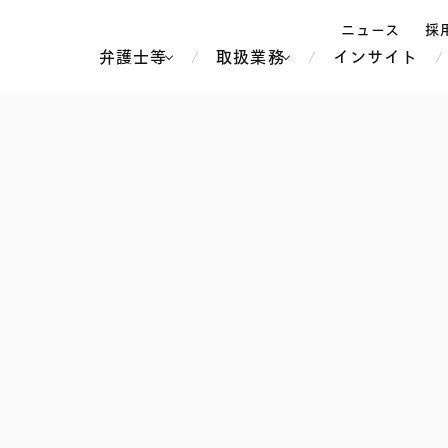
ニュース
採
弁護士等
取扱業務
インサイト
弁
ス
北京
シンガポール
上海
ハノイ
香港
ホーチミン
人事・労務
不動産・REIT
オセアニア
メディア・
製紙
中南米
メント
知的財産
運輸・物流
北米
食品・飲料
中東アジア
独禁法・競
危機管理
Tech／データ／IT・通信等
通信・メディア・エンター
ヨーロッパ
ブランド・
ロシア・CIS
テインメント
税務
ーケッツ
ライフサイエンス
鉄鋼・金属
情報産業・インターネッ
ウェルス・