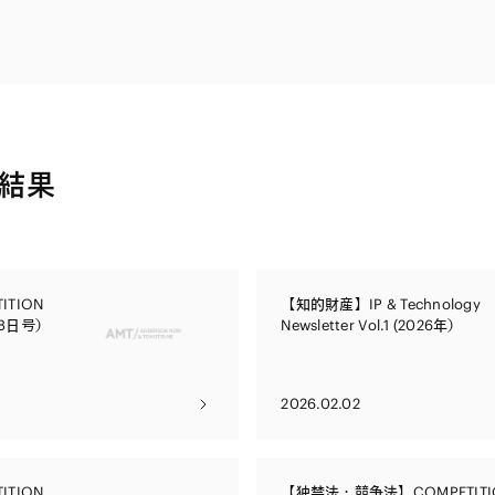
電子部品・
ト・セキュリティ
資源・エネ
ー
消費財・小
医療・製薬・ヘルスケア・
紛争解決
エクイティ
商社
ライフサイエンス・バイオ
メント
建設・土木
スポーツ
結果
自動車・造船・機械
化学
TION
【知的財産】IP & Technology
28日号）
Newsletter Vol.1 (2026年）
2026.02.02
TION
【独禁法・競争法】COMPETITI