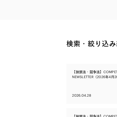
ファイナンス
その他金融
不動産
資源・エネルギ
プライベート・
アセットマネジ
検索・絞り込み
【独禁法・競争法】COMPETI
NEWSLETTER（2026年4月
2026.04.28
【独禁法・競争法】COMPETI