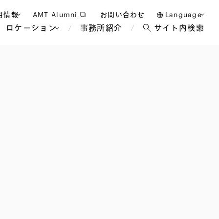
用情報
AMT Alumni
お問い合わせ
Language
ロケーション
事務所紹介
サイト内検索
日本語
護士採用
English
タッフ採用
中文(簡体)
バンコク
ロンドン
ジャカルタ
ブリュッセル
マレーシア
パリ
エンターテイン
事業再生・倒産
ホテル・レジャー・カジノ
アフリカ
国際通商および経済安全保
教育・人材
争法
障
アパレル
政府・地方公共団体・公的
海外法務
機関
マネジメント
サステナビリティ法務
FinTech