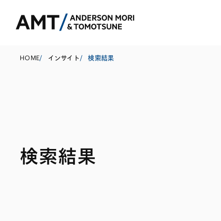
HOME
/
インサイト
/
検索結果
東京
大阪
名古屋
コーポレート
銀行
東アジア
検索結果
M&A等
証券
南アジア
規制当局対応・
保険
東南アジア
キャピタル・マ
信託