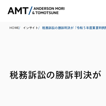
HOME
/
インサイト
/
税務訴訟の勝訴判決が「令和５年度重要判例
東京
大阪
名古屋
コーポレート
銀行
東アジア
税務訴訟の勝訴判決が
M&A等
証券
南アジア
規制当局対応・
保険
東南アジア
キャピタル・マ
信託