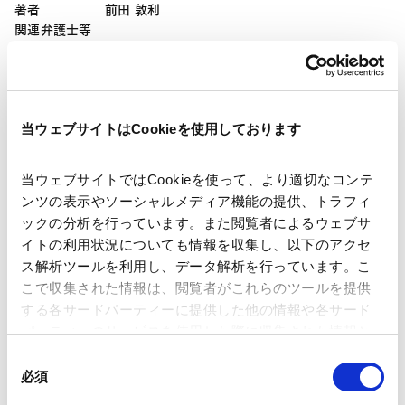
著者
前田 敦利
関連弁護士等
出版社
Business & Law 合同会社
当ウェブサイトはCookieを使用しております
掲載誌・刊号
Lawyers Guide 2023 Business & Law ウェブサ
イト
当ウェブサイトではCookieを使って、より適切なコンテ
ンツの表示やソーシャルメディア機能の提供、トラフィ
ックの分析を行っています。また閲覧者によるウェブサ
発行年月日
2023年1月
イトの利用状況についても情報を収集し、以下のアクセ
ス解析ツールを利用し、データ解析を行っています。こ
こで収集された情報は、閲覧者がこれらのツールを提供
業務分野
企業法務一般
する各サードパーティーに提供した他の情報や各サード
パーティーのサービスを使用した際に収集された情報と
組み合わされ、各サードパーティーによって使用される
同
ことがあります。
必須
意
の