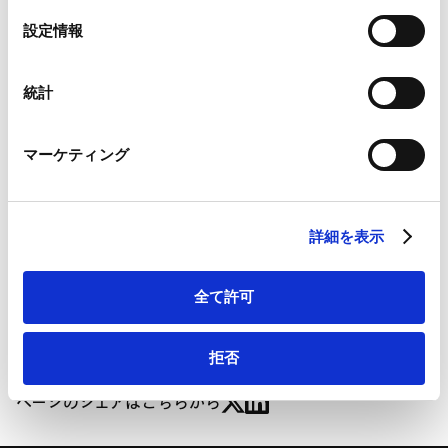
当事務所の
前田敦利弁護士
、
早田尚貴弁護士
、
長瀨
Google Analytics、Google Search Console
選
設定情報
威志弁護士
、
加納さやか弁護士
、
宮本康平弁護士
Google Analytics利用規約（
外部サイト
）
択
が参加したインタビュー記事「Lawyers Guide 2023」
Googleプライバシーポリシー（
外部サイト
）
Marketo
がBusiness & Lawウェブサイトに掲載されました。
統計
Marketo Engage免責事項/Cookieポリシー（
外部サイト
）
LinkedIn
マーケティング
LinkedIn プライバシーポリシー（
外部サイト
）
詳細
HubSpot
HubSpot プライバシーポリシー（
外部サイト
）
詳細を表示
Lawyers Guide 2023 | Business & Law ウェブサイト
全て許可
拒否
ページのシェアはこちらから