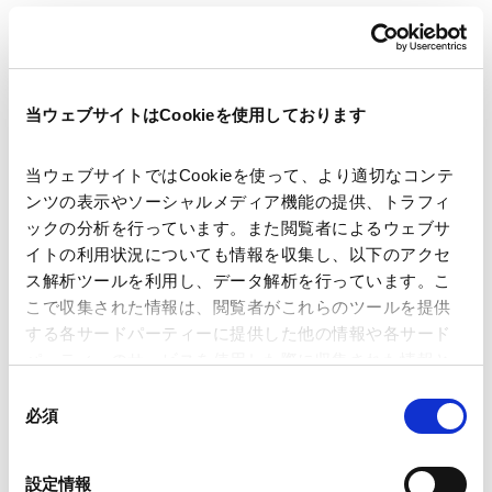
著者
菅 隆浩 (共著)
青柳 良則 (共著)
当ウェブサイトはCookieを使用しております
関連弁護士等
三国谷 亮太 (共著)
当ウェブサイトではCookieを使って、より適切なコンテ
発行年月日
2022年8月29日
ンツの表示やソーシャルメディア機能の提供、トラフィ
ックの分析を行っています。また閲覧者によるウェブサ
イトの利用状況についても情報を収集し、以下のアクセ
業務分野
コーポレート
アクティビスト株主対応
ス解析ツールを利用し、データ解析を行っています。こ
こで収集された情報は、閲覧者がこれらのツールを提供
する各サードパーティーに提供した他の情報や各サード
パーティーのサービスを使用した際に収集された情報と
組み合わされ、各サードパーティーによって使用される
同
ニュースレター【会社法/M&A】「アクティビストに関す
ことがあります。
必須
意
る諸論点②「初動対応」」が掲載されました。
の
Contents
Google Analytics、Google Search Console
選
設定情報
1. 初動対応はなぜ重要か
Google Analytics利用規約（
外部サイト
）