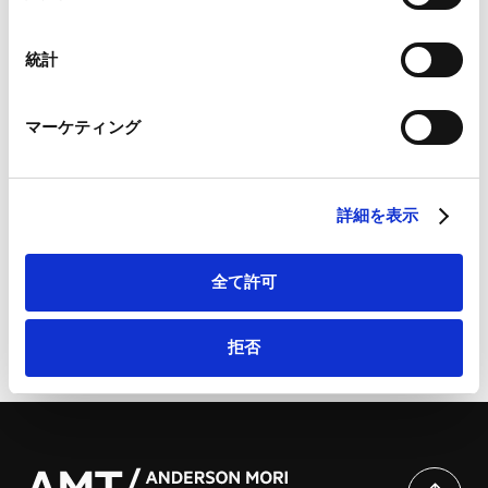
択
Googleプライバシーポリシー（
外部サイト
）
2. 初動対応①：体制の早期確立（対応チームの組成）
Marketo
3. 初動対応②：アクティビストの過去の投資事例の収集
統計
Marketo Engage免責事項/Cookieポリシー（
外部サイト
）
4. 初動対応③：投資の動機とタイミングの分析
LinkedIn
5. 初動対応④：各種想定シナリオの検討
マーケティング
LinkedIn プライバシーポリシー（
外部サイト
）
6. 補論①：議決権割合とイグジットのタイミングの予測
HubSpot
7. 補論②大量保有報告書の基礎知識と読み方
HubSpot プライバシーポリシー（
外部サイト
）
詳細を表示
全て許可
ページのシェアはこちらから
拒否