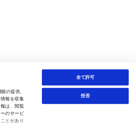
全て許可
機能の提供、
拒否
も情報を収集
情報は、閲覧
弁護士等
サイトマップ
ィーのサービ
取扱業務
利用条件
ることがあり
インサイト
プライバシー・ポリシー
事務所紹介
欧州諸国のデータ主体向けプライバシーポリシー
ロケーション
クッキーポリシー