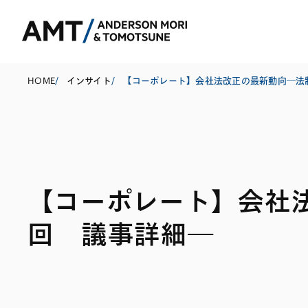
HOME
/
インサイト
/
東京
大阪
【コーポレート】会社
名古屋
コーポレート
銀行
東アジア
回 議事詳細―
M&A等
証券
南アジア
規制当局対応・
保険
東南アジア
キャピタル・マ
信託