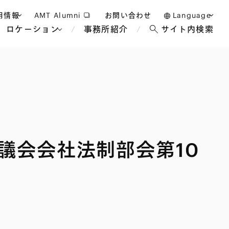
用情報
AMT Alumni
お問い合わせ
Language
ロケーション
事務所紹介
サイト内検索
日本語
護士採用
English
タッフ採用
中文(簡体)
バンコク
ロンドン
ジャカルタ
ブリュッセル
議会会社法制部会第10
マレーシア
パリ
エンターテイン
事業再生・倒産
ホテル・レジャー・カジノ
アフリカ
国際通商および経済安全保
教育・人材
争法
障
アパレル
政府・地方公共団体・公的
海外法務
機関
マネジメント
サステナビリティ法務
FinTech