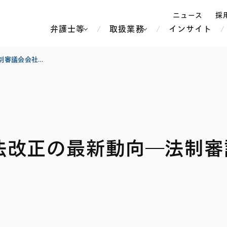
ニュース
採
弁護士等
取扱業務
インサイト
弁
【コーポレート】会社法改正の最新動向―法制審議会会社法制部会第10回 議事詳細―
ス
北京
シンガポール
上海
ハノイ
法改正の最新動向―法制審
香港
ホーチミン
人事・労務
不動産・REIT
オセアニア
メディア・
製紙
中南米
メント
知的財産
運輸・物流
北米
食品・飲料
中東アジア
独禁法・競
危機管理
Tech／データ／IT・通信等
通信・メディア・エンター
ヨーロッパ
ブランド・
ロシア・CIS
テインメント
税務
ーケッツ
ライフサイエンス
鉄鋼・金属
情報産業・インターネッ
ウェルス・