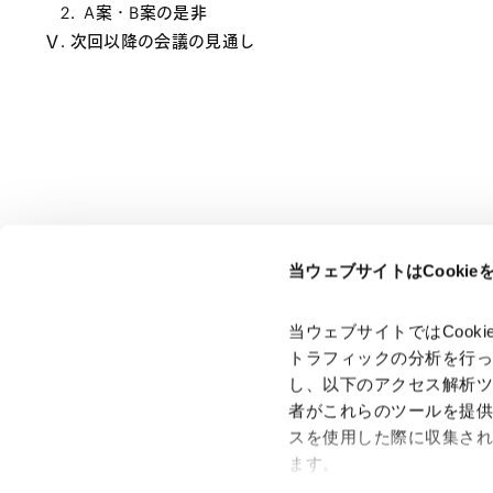
2. A案・B案の是非
Ⅴ. 次回以降の会議の見通し
当ウェブサイトはCooki
ページのシェアはこちらから
当ウェブサイトではCoo
トラフィックの分析を行
し、以下のアクセス解析
者がこれらのツールを提
スを使用した際に収集さ
「アンダーソン・毛利・友常法律事務所」は、アンダーソ
ン・毛利・友常法律事務所外国法共同事業および弁護士法人
ます。
アンダーソン・毛利・友常法律事務所を含むグループの総称
として使用しております。