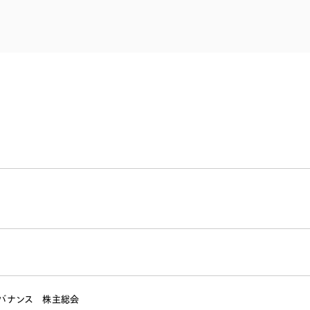
電子部品・
ト・セキュリティ
資源・エネ
ー
消費財・小
医療・製薬・ヘルスケア・
紛争解決
エクイティ
商社
ライフサイエンス・バイオ
メント
建設・土木
スポーツ
自動車・造船・機械
化学
バナンス
株主総会