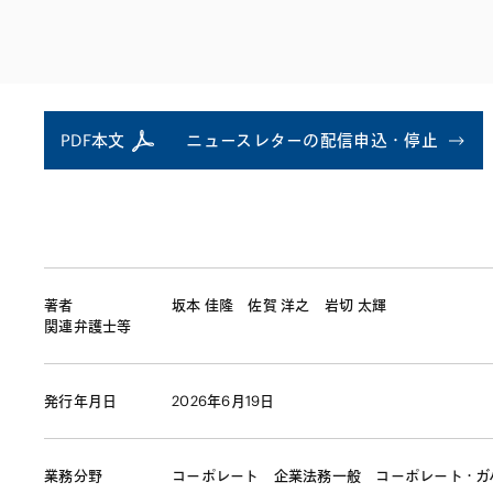
ファイナンス
その他金融
不動産
資源・エネルギ
プライベート・
アセットマネジ
PDF本文
ニュースレターの配信申込・停止
著者
坂本 佳隆
佐賀 洋之
岩切 太輝
関連弁護士等
発行年月日
2026年6月19日
業務分野
コーポレート
企業法務一般
コーポレート・ガ