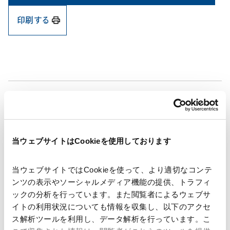
印刷する
著者
豊田 愛美
関連弁護士等
当ウェブサイトはCookieを使用しております
発行年月日
2026年6月
当ウェブサイトではCookieを使って、より適切なコンテ
ンツの表示やソーシャルメディア機能の提供、トラフィ
海外法務
欧州法務
ックの分析を行っています。また閲覧者によるウェブサ
イトの利用状況についても情報を収集し、以下のアクセ
ス解析ツールを利用し、データ解析を行っています。こ
業務分野
コーポレート
M&A等
独禁法・競争法