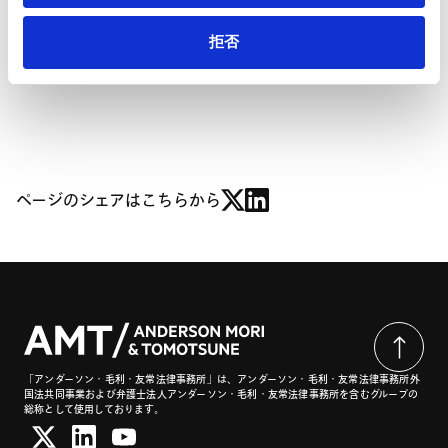
Ⅲ．企業結合届出基準額の引上げ
1． 20年以上にわたり放置された審査基準
拒否
2． 新基準の内容と施行時期
ページのシェアはこちらから
「アンダーソン・毛利・友常法律事務所」は、アンダーソン・毛利・友常法律事務所外
国法共同事業および弁護士法人アンダーソン・毛利・友常法律事務所を含むグループの
総称として使用しております。