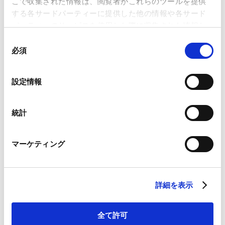
海外法務
こで収集された情報は、閲覧者がこれらのツールを提供
する各サードパーティーに提供した他の情報や各サード
パーティーのサービスを使用した際に収集された情報と
組み合わされ、各サードパーティーによって使用される
同
ことがあります。
必須
意
ニュースレター【フランス法務】「経済活動簡素化法成
の
立 ―営業権・株式等譲渡に関する従業員への事前通知義
Google Analytics、Google Search Console
選
設定情報
Google Analytics利用規約（
外部サイト
）
務の簡素化と 企業結合届出基準額の引上げ―」が掲載さ
択
Googleプライバシーポリシー（
外部サイト
）
れました。
Marketo
統計
Marketo Engage免責事項/Cookieポリシー（
外部サイト
）
Contents
LinkedIn
Ⅰ．経済活動簡素化法とは
マーケティング
LinkedIn プライバシーポリシー（
外部サイト
）
Ⅱ．営業権・株式等譲渡に関する従業員への事前通知義
HubSpot
HubSpot プライバシーポリシー（
外部サイト
）
務の簡素化
1． Hamon法によって導入された従業員事前通知
詳細を表示
義務の弊害
2． 簡素化のポイントと施行時期
全て許可