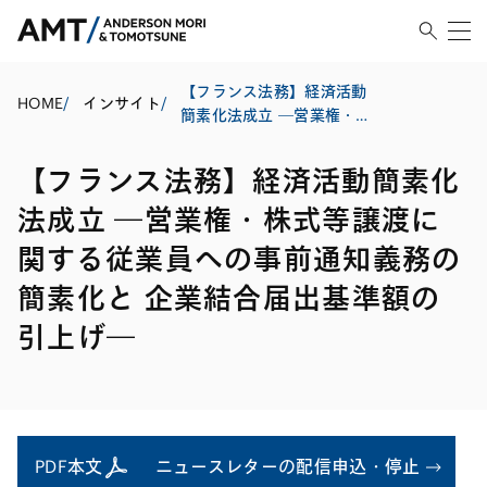
【フランス法務】経済活動
HOME
/
インサイト
/
簡素化法成立 ―営業権・株
式等譲渡に関する従業員へ
の事前通知義務の簡素化と
【フランス法務】経済活動簡素化
企業結合届出基準額の引上
げ―
法成立 ―営業権・株式等譲渡に
関する従業員への事前通知義務の
簡素化と 企業結合届出基準額の
引上げ―
PDF本文
ニュースレターの配信申込・停止