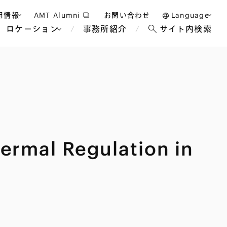
用情報
AMT Alumni
お問い合わせ
Language
ロケーション
事務所紹介
サイト内検索
日本語
護士採用
English
タッフ採用
中文(簡体)
バンコク
ロンドン
ジャカルタ
ブリュッセル
mal Regulation in
マレーシア
パリ
エンターテイン
事業再生・倒産
ホテル・レジャー・カジノ
アフリカ
国際通商および経済安全保
教育・人材
争法
障
アパレル
政府・地方公共団体・公的
海外法務
機関
マネジメント
サステナビリティ法務
FinTech