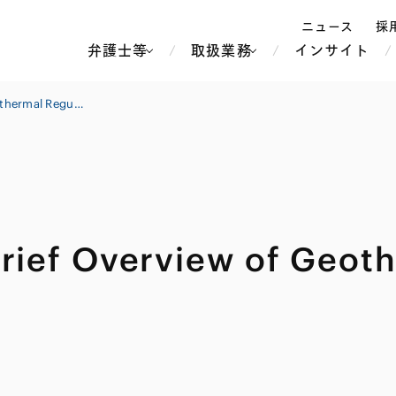
ニュース
採
弁護士等
取扱業務
インサイト
弁
【資源・エネルギー】Brief Overview of Geothermal Regulation in Japan
ス
北京
シンガポール
上海
ハノイ
verview of Geother
香港
ホーチミン
人事・労務
不動産・REIT
オセアニア
メディア・
製紙
中南米
メント
知的財産
運輸・物流
北米
食品・飲料
中東アジア
独禁法・競
危機管理
Tech／データ／IT・通信等
通信・メディア・エンター
ヨーロッパ
ブランド・
ロシア・CIS
テインメント
税務
ーケッツ
ライフサイエンス
鉄鋼・金属
情報産業・インターネッ
ウェルス・