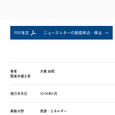
ファイナンス
その他金融
不動産
資源・エネルギ
プライベート・
アセットマネジ
PDF本文
ニュースレターの配信申込・停止
著者
大槻 由昭
関連弁護士等
発行年月日
2026年6月
業務分野
資源・エネルギー