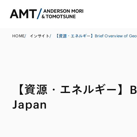
HOME
/
インサイト
/
東京
大阪
【資源・エネルギー】Brief O
名古屋
コーポレート
銀行
東アジア
Japan
M&A等
証券
南アジア
規制当局対応・
保険
東南アジア
キャピタル・マ
信託