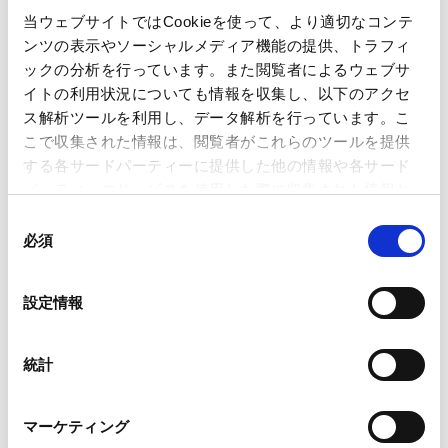
経済産業省による「AI利活用における民事責任の解釈適
当ウェブサイトではCookieを使って、より適切なコンテ
用に関する手引き」の公表
ンツの表示やソーシャルメディア機能の提供、トラフィ
ックの分析を行っています。また閲覧者によるウェブサ
Contents
イトの利用状況についても情報を収集し、以下のアクセ
ス解析ツールを利用し、データ解析を行っています。こ
こで収集された情報は、閲覧者がこれらのツールを提供
1. はじめに
する各サードパーティーに提供した他の情報や各サード
2. 検討対象と本手引きの位置付け
パーティーのサービスを使用した際に収集された情報と
3. AIの類型化 ― 補助／支援型AIと依拠／代替型AI
組み合わされ、各サードパーティーによって使用される
同
3-1. 補助／支援型AIに該当する場合
ことがあります。
必須
意
3-2. 依拠／代替型AIに該当する場合
の
Google Analytics、Google Search Console
3-3. 小括
選
設定情報
Google Analytics利用規約（
外部サイト
）
択
4. 補助／支援型AIの想定事例 ― 画像生成AI
Googleプライバシーポリシー（
外部サイト
）
4-1. 事例の概要
Marketo
統計
4-2. 事例a：アパレル事業者が酷似画像を気付かず利用
Marketo Engage免責事項/Cookieポリシー（
外部サイト
）
した場合
LinkedIn
マーケティング
4-3. 事例b：利用者が酷似性を認識しつつ意図的に利用
LinkedIn プライバシーポリシー（
外部サイト
）