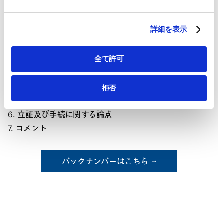
HubSpot
した場合
HubSpot プライバシーポリシー（
外部サイト
）
4-4. 事例c：著名人酷似画像が高頻度で生成されるAIを
詳細を表示
意図的に販売した場合
5. 依拠／代替型AIの想定事例 ― 外観検査AI
全て許可
5-1. 事例の概要
5-2. 類型判断
5-3. 検品受託事業者の責任
拒否
5-4. AIサービス開発事業者の責任
6. 立証及び手続に関する論点
7. コメント
バックナンバーはこちら