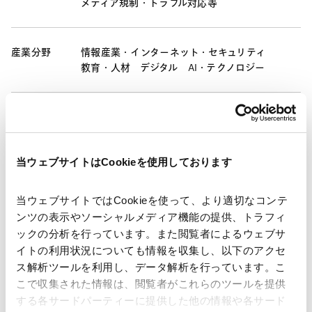
メディア規制・トラブル対応等
産業分野
情報産業・インターネット・セキュリティ
教育・人材
デジタル
AI・テクノロジー
ニュースレター【知的財産】「IP & Technology
当ウェブサイトはCookieを使用しております
Newsletter Vol.5（2026年）」が掲載されました。
当ウェブサイトではCookieを使って、より適切なコンテ
ヨーロッパ・オセアニアの最新法制度動向（欧州・英国
ンツの表示やソーシャルメディア機能の提供、トラフィ
当局によるX/Grok関連リスクへの調査・執行動向、AI技
ックの分析を行っています。また閲覧者によるウェブサ
術の進歩と規制の進化（ディープフェイク、AIエージェン
イトの利用状況についても情報を収集し、以下のアクセ
ト）及びオーストラリアを中心とする未成年者のSNS利
ス解析ツールを利用し、データ解析を行っています。こ
こで収集された情報は、閲覧者がこれらのツールを提供
用規制の動き）
する各サードパーティーに提供した他の情報や各サード