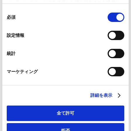
パーティーのサービスを使用した際に収集された情報と
Contents
組み合わされ、各サードパーティーによって使用される
同
ことがあります。
必須
意
1．欧州・英国当局によるX/Grok関連リスクへの調査・
の
Google Analytics、Google Search Console
執行動向
選
設定情報
Google Analytics利用規約（
外部サイト
）
択
2．ディープフェイクに対する規制動向
Googleプライバシーポリシー（
外部サイト
）
3．AIエージェントの規制
Marketo
統計
4．ヨーロッパのAI規制の動向
Marketo Engage免責事項/Cookieポリシー（
外部サイト
）
5．ヨーロッパのデータ保護規制の動向
LinkedIn
マーケティング
LinkedIn プライバシーポリシー（
外部サイト
）
6．未成年者のSNS利用禁止
HubSpot
HubSpot プライバシーポリシー（
外部サイト
）
イーロン・マスク氏との対立を深める欧州各国は、同氏
詳細を表示
と関係の深いxAI社のGrokに対して、強い姿勢を見せて
います。また、欧州では、ディープフェイクに対して厳し
全て許可
い規制が行われる一方で、AI技術の進化に対応すべく、
AIエージェントの規律の在り方の検討が進められていま
拒否