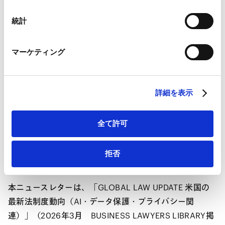
3．米国のAI規制の動向
Googleプライバシーポリシー（
外部サイト
）
4．米国のデータ保護規制の動向
Marketo
統計
Marketo Engage免責事項/Cookieポリシー（
外部サイト
）
LinkedIn
米国では、AI（人工知能）チャットボット規制法が各州
マーケティング
LinkedIn プライバシーポリシー（
外部サイト
）
で続々と制定・施行されている中、カリフォルニア州当
HubSpot
局がイーロン・マスクの傘下にあるGrok（xAI社）に対
HubSpot プライバシーポリシー（
外部サイト
）
して、厳しい態度を見せ始めています。他方、AI（人工
詳細を表示
知能）の包括的な規制についても、複数の州で導入の動
きが続いています。データ保護分野については、包括的
全て許可
な消費者データ保護法制を導入する州が拡大しているほ
か、未成年保護規制違反としてTemuやRobloxの提供元
拒否
会社が摘発されています。
本ニュースレターは、「GLOBAL LAW UPDATE 米国の
最新法制度動向（AI・データ保護・プライバシー関
連）」（2026年3月 BUSINESS LAWYERS LIBRARY掲