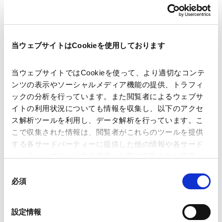
産業分野
情報産業・インターネット・セキュリティ
教育・人材
デジタル
AI・テクノロジー
当ウェブサイトはCookieを使用しております
当ウェブサイトではCookieを使って、より適切なコンテ
ンツの表示やソーシャルメディア機能の提供、トラフィ
ニュースレター【知的財産】「IP & Technology
ックの分析を行っています。また閲覧者によるウェブサ
Newsletter Vol.4 (2026年）」が掲載されました。
イトの利用状況についても情報を収集し、以下のアクセ
ス解析ツールを利用し、データ解析を行っています。こ
こで収集された情報は、閲覧者がこれらのツールを提供
米国の最新法制度動向（米国でも進むGrok（xAI社）規
する各サードパーティーに提供した他の情報や各サード
制・AI規制をめぐって繰り広げられる政府と州の対立）
パーティーのサービスを使用した際に収集された情報と
組み合わされ、各サードパーティーによって使用される
同
ことがあります。
Contents
必須
意
1．米国で強まるAI（人工知能）チャットボット規制
の
Google Analytics、Google Search Console
選
2．Grok（xAI社）をめぐる動向
設定情報
Google Analytics利用規約（
外部サイト
）
択