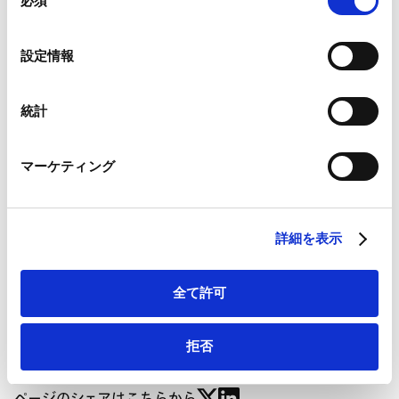
必須
意
表」が掲載されました。
の
Contents
Google Analytics、Google Search Console
選
Ⅰ．はじめに
設定情報
Google Analytics利用規約（
外部サイト
）
択
Ⅱ．改定の背景
Googleプライバシーポリシー（
外部サイト
）
Ⅲ．改定の内容
Marketo
統計
Marketo Engage免責事項/Cookieポリシー（
外部サイト
）
Ⅳ．おわりに
LinkedIn
【別表：主要な改定の一覧】
マーケティング
LinkedIn プライバシーポリシー（
外部サイト
）
（１） 中小企業事業再生ガイドライン
HubSpot
（２） Q&A
HubSpot プライバシーポリシー（
外部サイト
）
詳細を表示
バックナンバーはこちら
全て許可
拒否
ページのシェアはこちらから