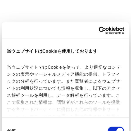
著者
四十山 千代子
森 真幸人
関連弁護士等
当ウェブサイトはCookieを使用しております
発行年月日
2026年5月29日
当ウェブサイトではCookieを使って、より適切なコンテ
ンツの表示やソーシャルメディア機能の提供、トラフィ
ックの分析を行っています。また閲覧者によるウェブサ
業務分野
事業再生・倒産
事業の再生
イトの利用状況についても情報を収集し、以下のアクセ
ス解析ツールを利用し、データ解析を行っています。こ
こで収集された情報は、閲覧者がこれらのツールを提供
する各サードパーティーに提供した他の情報や各サード
ニュースレター【事業再生・倒産】「「中小企業の事業
パーティーのサービスを使用した際に収集された情報と
組み合わされ、各サードパーティーによって使用される
再生等に関するガイドライン」および Q&Aの改定の公
同
ことがあります。