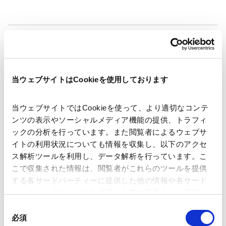
著者
白根 信人
角田 匠吾
関連弁護士等
当ウェブサイトはCookieを使用しております
発行年月日
2026年5月21日
当ウェブサイトではCookieを使って、より適切なコンテ
ンツの表示やソーシャルメディア機能の提供、トラフィ
業務分野
知的財産
ックの分析を行っています。また閲覧者によるウェブサ
知財紛争（訴訟・仲裁、審判、税関差止等）
イトの利用状況についても情報を収集し、以下のアクセ
知財紛争
ス解析ツールを利用し、データ解析を行っています。こ
こで収集された情報は、閲覧者がこれらのツールを提供
する各サードパーティーに提供した他の情報や各サード
産業分野
消費財・小売
パーティーのサービスを使用した際に収集された情報と
組み合わされ、各サードパーティーによって使用される
同
ことがあります。
必須
意