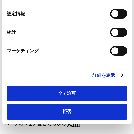
の
ニュースレター【知的財産】「IP & Technology
Google Analytics、Google Search Console
選
設定情報
Google Analytics利用規約（
外部サイト
）
Newsletter Vol.3（2026年）」が掲載されました。
択
Googleプライバシーポリシー（
外部サイト
）
Contents
Marketo
統計
TRIPP TRAPP III事件 ― 量産されて日常生活の中で実用に
Marketo Engage免責事項/Cookieポリシー（
外部サイト
）
供されることが予定されている物品の著作物性
LinkedIn
（最高裁判所令和8年4月24日判決（令和7（受）第356
マーケティング
LinkedIn プライバシーポリシー（
外部サイト
）
号 不正競争行為差止等請求事件）
HubSpot
HubSpot プライバシーポリシー（
外部サイト
）
詳細を表示
バックナンバーはこちら
全て許可
拒否
ページのシェアはこちらから