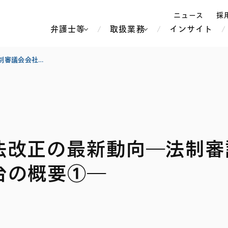
ニュース
採
弁護士等
取扱業務
インサイト
弁
【コーポレート】会社法改正の最新動向―法制審議会会社法制部会第11回 中間試案のたたき台の概要①―
ス
北京
シンガポール
上海
ハノイ
法改正の最新動向―法制審
香港
ホーチミン
人事・労務
不動産・REIT
オセアニア
メディア・
製紙
中南米
メント
台の概要①―
知的財産
運輸・物流
北米
食品・飲料
中東アジア
独禁法・競
危機管理
Tech／データ／IT・通信等
通信・メディア・エンター
ヨーロッパ
ブランド・
ロシア・CIS
テインメント
税務
ーケッツ
ライフサイエンス
鉄鋼・金属
情報産業・インターネッ
ウェルス・