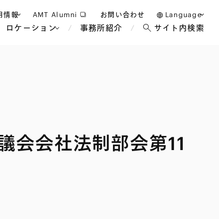
用情報
AMT Alumni
お問い合わせ
Language
ロケーション
事務所紹介
サイト内検索
日本語
護士採用
English
タッフ採用
中文(簡体)
バンコク
ロンドン
ジャカルタ
ブリュッセル
議会会社法制部会第11
マレーシア
パリ
エンターテイン
事業再生・倒産
ホテル・レジャー・カジノ
アフリカ
国際通商および経済安全保
教育・人材
争法
障
アパレル
政府・地方公共団体・公的
海外法務
機関
マネジメント
サステナビリティ法務
FinTech