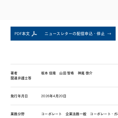
ファイナンス
その他金融
不動産
資源・エネルギ
プライベート・
アセットマネジ
PDF本文
ニュースレターの配信申込・停止
著者
坂本 佳隆
山田 智希
神尾 啓介
関連弁護士等
発行年月日
2026年4月20日
業務分野
コーポレート
企業法務一般
コーポレート・ガ