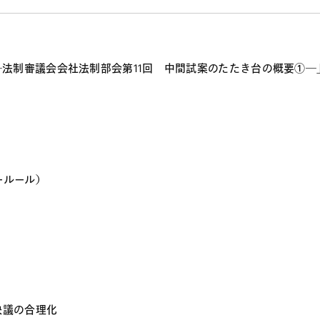
法制審議会会社法制部会第11回 中間試案のたたき台の概要①―
ールール）
決議の合理化