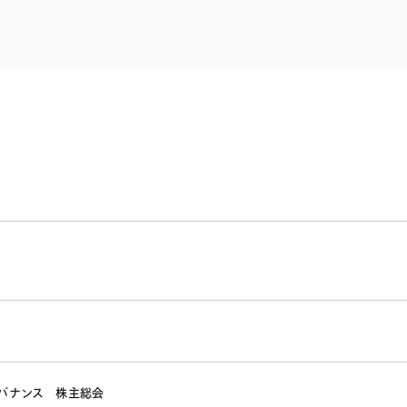
電子部品・
ト・セキュリティ
資源・エネ
ー
消費財・小
医療・製薬・ヘルスケア・
紛争解決
エクイティ
商社
ライフサイエンス・バイオ
メント
建設・土木
スポーツ
自動車・造船・機械
化学
バナンス
株主総会