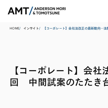
HOME
/
インサイト
/
東京
大阪
【コーポレート】会社
名古屋
コーポレート
銀行
東アジア
回 中間試案のたたき
M&A等
証券
南アジア
規制当局対応・
保険
東南アジア
キャピタル・マ
信託