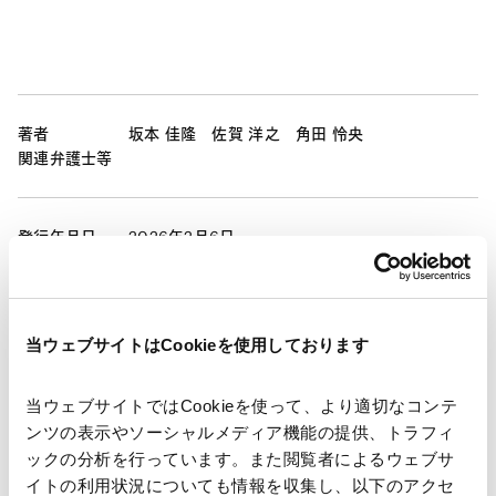
著者
坂本 佳隆
佐賀 洋之
角田 怜央
関連弁護士等
発行年月日
2026年2月6日
業務分野
コーポレート
企業法務一般
コーポレート・ガバナンス
株主総会
当ウェブサイトはCookieを使用しております
当ウェブサイトではCookieを使って、より適切なコンテ
ンツの表示やソーシャルメディア機能の提供、トラフィ
ックの分析を行っています。また閲覧者によるウェブサ
ニュースレター【コーポレート】「会社法改正の最新動
イトの利用状況についても情報を収集し、以下のアクセ