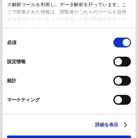
向―法制審議会会社法制部会第6回 議事詳細―」が掲
ス解析ツールを利用し、データ解析を行っています。こ
載されました。
こで収集された情報は、閲覧者がこれらのツールを提供
Contents
する各サードパーティーに提供した他の情報や各サード
Ⅰ. 第6回会議の開催
パーティーのサービスを使用した際に収集された情報と
組み合わされ、各サードパーティーによって使用される
Ⅱ. 株式の無償交付の対象範囲の見直し
同
ことがあります。
必須
1. 賃金該当性について
意
の
2. 有利発行該当性について
Google Analytics、Google Search Console
選
3. 株式の希釈化について
設定情報
Google Analytics利用規約（
外部サイト
）
択
4. 株主総会のコスト等について
Googleプライバシーポリシー（
外部サイト
）
5. 株式の無償交付の対象となる「子会社」の範囲につ
Marketo
統計
Marketo Engage免責事項/Cookieポリシー（
外部サイト
）
いて
LinkedIn
Ⅲ. 株式交付制度の見直し
マーケティング
LinkedIn プライバシーポリシー（
外部サイト
）
1. 立法事実の有無について
HubSpot
2. 株式交付の内容について
HubSpot プライバシーポリシー（
外部サイト
）
3. 反対株主の株式買取請求権について
詳細を表示
Ⅳ. 現物出資制度の見直し