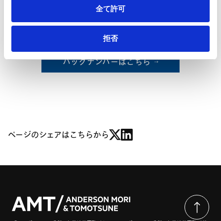
1. 現物出資者の不足額塡補責任について
全て許可
2. 検査役の調査の制度の見直しについて
Ⅴ. 次回以降の会議の見通し
拒否
バックナンバーはこちら
ページのシェアはこちらから