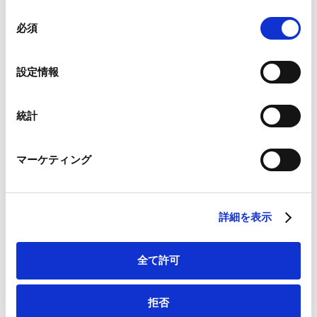
向―法制審議会会社法制部会第8回 議事概要―」が掲
組み合わされ、各サードパーティーによって使用される
同
載されました。
ことがあります。
必須
意
Contents
の
Ⅰ．第8回会議の開催
Google Analytics、Google Search Console
選
設定情報
Google Analytics利用規約（
外部サイト
）
Ⅱ．「会議体」としての株主総会に関する規律の見直し
択
Googleプライバシーポリシー（
外部サイト
）
1．事前の議決権の行使がされた場合における株主総会
Marketo
統計
の決議の合理化
Marketo Engage免責事項/Cookieポリシー（
外部サイト
）
2．書面決議制度の見直し
LinkedIn
3．キャッシュ・アウトの手続の見直し
マーケティング
LinkedIn プライバシーポリシー（
外部サイト
）
Ⅲ．株主提案権に関する規律の見直し
HubSpot
HubSpot プライバシーポリシー（
外部サイト
）
IV．その他の事項の見直し
詳細を表示
Ⅴ．次回以降の会議の見通し
全て許可
バックナンバーはこちら
拒否