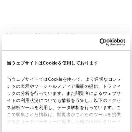
著者
佐賀 洋之
佐々木 萌
関連弁護士等
当ウェブサイトはCookieを使用しております
発行年月日
2026年1月20日
当ウェブサイトではCookieを使って、より適切なコンテ
業務分野
コーポレート
企業法務一般
ンツの表示やソーシャルメディア機能の提供、トラフィ
コーポレート・ガバナンス
株主総会
ックの分析を行っています。また閲覧者によるウェブサ
イトの利用状況についても情報を収集し、以下のアクセ
ス解析ツールを利用し、データ解析を行っています。こ
こで収集された情報は、閲覧者がこれらのツールを提供
する各サードパーティーに提供した他の情報や各サード
ニュースレター【コーポレート】「会社法改正の最新動
パーティーのサービスを使用した際に収集された情報と