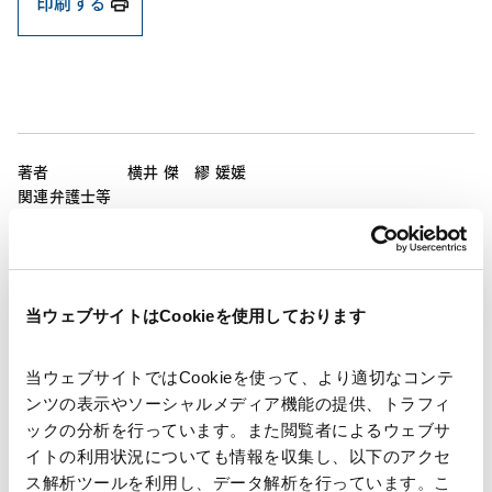
印刷する
著者
横井 傑
繆 媛媛
関連弁護士等
発行年月日
2025年10月16日
当ウェブサイトはCookieを使用しております
海外法務
メインランドチャイナ法務
当ウェブサイトではCookieを使って、より適切なコンテ
ンツの表示やソーシャルメディア機能の提供、トラフィ
ックの分析を行っています。また閲覧者によるウェブサ
業務分野
国際通商および経済安全保障
イトの利用状況についても情報を収集し、以下のアクセ
ス解析ツールを利用し、データ解析を行っています。こ