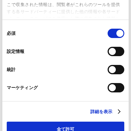
こで収集された情報は、閲覧者がこれらのツールを提供
する各サードパーティーに提供した他の情報や各サード
ニュースレター【経済安全保障・通商】「中華人民共和
パーティーのサービスを使用した際に収集された情報と
国輸出管理法に基づくレアアース規制関連公告等の分析
組み合わされ、各サードパーティーによって使用される
同
ことがあります。
と日本企業への影響」が掲載されました。
必須
意
Contents
の
Google Analytics、Google Search Console
選
Ⅰ．はじめに
設定情報
Google Analytics利用規約（
外部サイト
）
択
Ⅱ．公告公布の経緯と戦略的背景
Googleプライバシーポリシー（
外部サイト
）
Ⅲ．公告第61号：レアアース再輸出規制
Marketo
統計
１． 規制の対象と「0.1%ルール」類似規定
Marketo Engage免責事項/Cookieポリシー（
外部サイト
）
LinkedIn
２． 輸出許可申請の厳格な審査基準（4段階の規制
マーケティング
LinkedIn プライバシーポリシー（
外部サイト
）
レベル）
HubSpot
Ⅳ．公告第62号：レアアース関連技術の輸出管理と「み
HubSpot プライバシーポリシー（
外部サイト
）
なし輸出」の導入
詳細を表示
１． 規制対象技術の範囲と「みなし輸出」の導入
２． 越境技術支援の厳格な禁止
全て許可