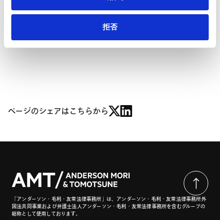
３． コンプライアンス義務の拡大
Ⅴ．公告第56号及び第57号：レアアースに関する生産加
拒否
工設備及び品目管理の拡大
Ⅵ．日本企業として注目するべき重要ポイントと対策
ページのシェアはこちらから
「アンダーソン・毛利・友常法律事務所」は、アンダーソン・毛利・友常法律事務所外
国法共同事業および弁護士法人アンダーソン・毛利・友常法律事務所を含むグループの
総称として使用しております。