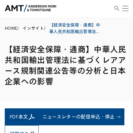
【経済安全保障・通商】中
HOME
/
インサイト
/
華人民共和国輸出管理法に
基づくレアアース規制関連
公告等の分析と日本企業へ
【経済安全保障・通商】中華人民
の影響
共和国輸出管理法に基づくレアア
ース規制関連公告等の分析と日本
企業への影響
PDF本文
ニュースレターの配信申込・停止