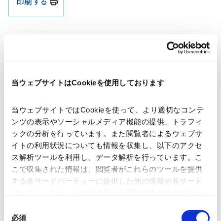
印刷する
著者
臼杵 善治
髙嵜 直子
松本 千佳
当ウェブサイトはCookieを使用しております
関連弁護士等
当ウェブサイトではCookieを使って、より適切なコンテ
ンツの表示やソーシャルメディア機能の提供、トラフィ
発行年月日
2025年1月9日
ックの分析を行っています。また閲覧者によるウェブサ
イトの利用状況についても情報を収集し、以下のアクセ
ス解析ツールを利用し、データ解析を行っています。こ
業務分野
独禁法・競争法
海外競争法
こで収集された情報は、閲覧者がこれらのツールを提供
国際通商および経済安全保障
する各サードパーティーに提供した他の情報や各サード
パーティーのサービスを使用した際に収集された情報と
組み合わされ、各サードパーティーによって使用される
同
ことがあります。
必須
意