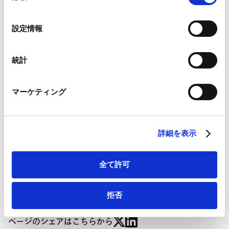
ニュースレター【競争法・経済安全保障・通商】
の
Competition / Economic Security & International
Google Analytics、Google Search Console
選
設定情報
Google Analytics利用規約（
外部サイト
）
Trade（2025年1月号）が掲載されました。
択
Googleプライバシーポリシー（
外部サイト
）
Marketo
統計
Contents
Marketo Engage免責事項/Cookieポリシー（
外部サイト
）
Ⅰ．はじめに
LinkedIn
マーケティング
Ⅱ．EU外国補助金規則（FSR）の概要
LinkedIn プライバシーポリシー（
外部サイト
）
HubSpot
1． 外国補助金とは何か
HubSpot プライバシーポリシー（
外部サイト
）
2． M&Aと公共調達に関する事前届出義務と審査
詳細を表示
Ⅲ．EU外国補助金規則（FSR）の適用事例
Ⅳ．おわりに
全て許可
拒否
ページのシェアはこちらから