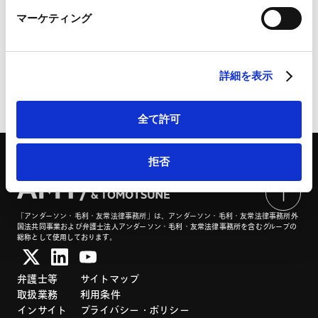
LinkedIn
マーケティング
LinkedIn プライバシーポリシー（
外部サイト
）
HubSpot
HubSpot プライバシーポリシー（
外部サイト
）
詳細を表示
ページのシェアはこちらから
全て許可
拒否
「アンダーソン・毛利・友常法律事務所」は、アンダーソン・毛利・友常法律事務所外
国法共同事業および弁護士法人アンダーソン・毛利・友常法律事務所を含むグループの
総称として使用しております。
弁護士等
サイトマップ
取扱業務
利用条件
インサイト
プライバシー・ポリシー