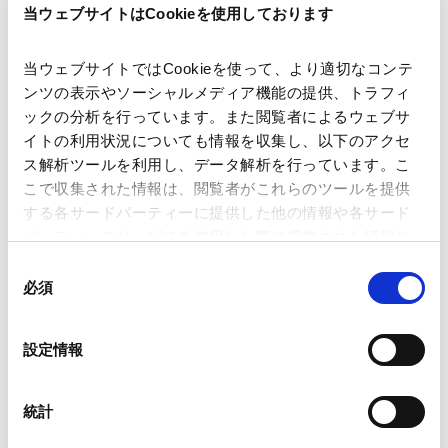
当ウェブサイトはCookieを使用しております
著者
四十山 千代子
当ウェブサイトではCookieを使って、より適切なコンテ
関連弁護士等
ンツの表示やソーシャルメディア機能の提供、トラフィ
ックの分析を行っています。また閲覧者によるウェブサ
イトの利用状況についても情報を収集し、以下のアクセ
掲載誌・刊号
商事法務コード
ス解析ツールを利用し、データ解析を行っています。こ
こで収集された情報は、閲覧者がこれらのツールを提供
する各サードパーティーに提供した他の情報や各サード
発行年月日
2026年2月
パーティーのサービスを使用した際に収集された情報と
組み合わされ、各サードパーティーによって使用される
同
ことがあります。
必須
意
業務分野
事業再生・倒産
の
Google Analytics、Google Search Console
選
設定情報
Google Analytics利用規約（
外部サイト
）
択
Googleプライバシーポリシー（
外部サイト
）
Marketo
統計
経産省、早期事業再生法の施行に向けて 「第4回 早期事
Marketo Engage免責事項/Cookieポリシー（
外部サイト
）
業再生検討ワーキンググループ」を開催 | 商事法務コード