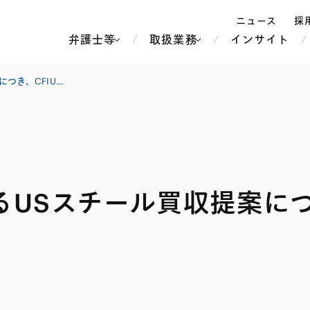
ニュース
採
弁護士等
取扱業務
インサイト
弁
米政府、日本製鉄によるUSスチール買収提案につき、CFIUSに再審査を指示する大統領覚書
ス
北京
シンガポール
上海
ハノイ
USスチール買収提案につ
香港
ホーチミン
人事・労務
不動産・REIT
オセアニア
メディア・
製紙
中南米
メント
知的財産
運輸・物流
北米
食品・飲料
中東アジア
独禁法・競
危機管理
Tech／データ／IT・通信等
通信・メディア・エンター
ヨーロッパ
ブランド・
ロシア・CIS
テインメント
税務
ーケッツ
ライフサイエンス
鉄鋼・金属
情報産業・インターネッ
ウェルス・