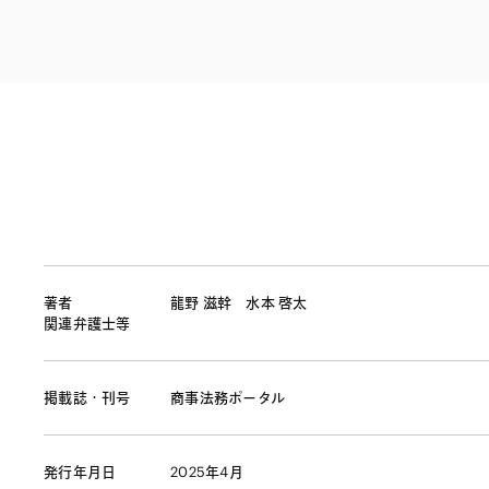
ファイナンス
その他金融
不動産
資源・エネルギ
プライベート・
アセットマネジ
著者
龍野 滋幹
水本 啓太
関連弁護士等
掲載誌・刊号
商事法務ポータル
発行年月日
2025年4月