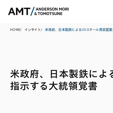
HOME
/
インサイト
/
東京
大阪
米政府、日本製鉄による
名古屋
コーポレート
銀行
東アジア
指示する大統領覚書
M&A等
証券
南アジア
規制当局対応・
保険
東南アジア
キャピタル・マ
信託