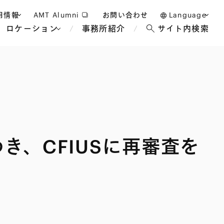
用情報
AMT Alumni
お問い合わせ
Language
ロケーション
事務所紹介
サイト内検索
日本語
護士採用
English
タッフ採用
中文(簡体)
バンコク
ロンドン
ジャカルタ
ブリュッセル
き、CFIUSに再審査を
マレーシア
パリ
エンターテイン
事業再生・倒産
ホテル・レジャー・カジノ
アフリカ
国際通商および経済安全保
教育・人材
争法
障
アパレル
政府・地方公共団体・公的
海外法務
機関
マネジメント
サステナビリティ法務
FinTech