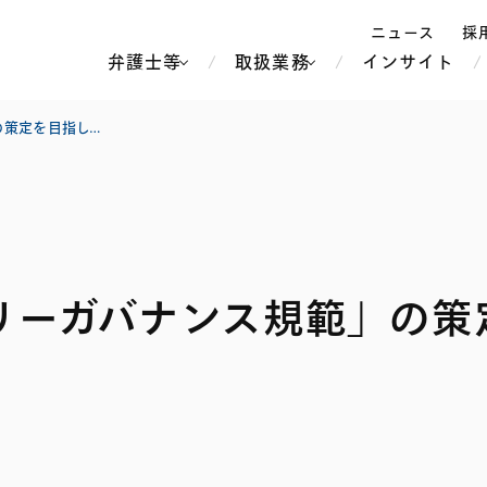
ニュース
採
弁護士等
取扱業務
インサイト
弁
経済産業省、「ファミリーガバナンス規範」の策定を目指した研究会を開催
ス
北京
シンガポール
上海
ハノイ
リーガバナンス規範」の策
香港
ホーチミン
人事・労務
不動産・REIT
オセアニア
メディア・
製紙
中南米
メント
知的財産
運輸・物流
北米
食品・飲料
中東アジア
独禁法・競
危機管理
Tech／データ／IT・通信等
通信・メディア・エンター
ヨーロッパ
ブランド・
ロシア・CIS
テインメント
税務
ーケッツ
ライフサイエンス
鉄鋼・金属
情報産業・インターネッ
ウェルス・