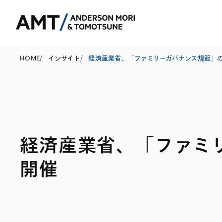
HOME
/
インサイト
/
東京
大阪
経済産業省、「ファミ
名古屋
コーポレート
銀行
東アジア
開催
M&A等
証券
南アジア
規制当局対応・
保険
東南アジア
キャピタル・マ
信託