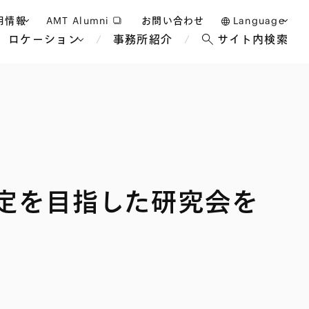
用情報
AMT Alumni
お問い合わせ
Language
ロケーション
事務所紹介
サイト内検索
日本語
護士採用
English
タッフ採用
中文(簡体)
バンコク
ロンドン
ジャカルタ
ブリュッセル
定を目指した研究会を
マレーシア
パリ
エンターテイン
事業再生・倒産
ホテル・レジャー・カジノ
アフリカ
国際通商および経済安全保
教育・人材
争法
障
アパレル
政府・地方公共団体・公的
海外法務
機関
マネジメント
サステナビリティ法務
FinTech