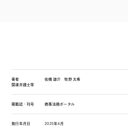
ファイナンス
その他金融
不動産
資源・エネルギ
プライベート・
アセットマネジ
著者
佐橋 雄介
牧野 太希
関連弁護士等
掲載誌・刊号
商事法務ポータル
発行年月日
2025年4月