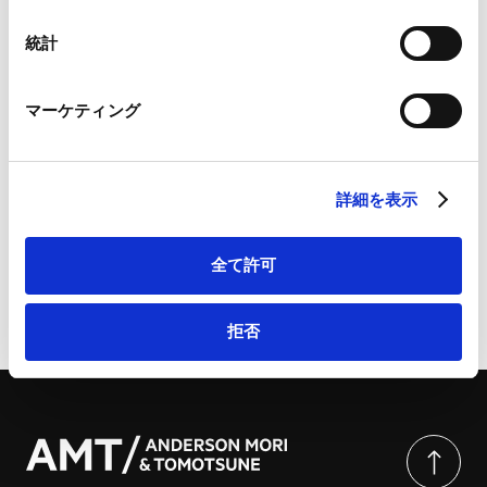
Googleプライバシーポリシー（
外部サイト
）
Marketo
統計
Marketo Engage免責事項/Cookieポリシー（
外部サイト
）
LinkedIn
AISI国際ネットワーク（The International
マーケティング
LinkedIn プライバシーポリシー（
外部サイト
）
Network of AI Safety Institutes）が
HubSpot
「Mission Statement」を公表 | 商事法務ポータ
HubSpot プライバシーポリシー（
外部サイト
）
ル
詳細を表示
全て許可
ページのシェアはこちらから
拒否