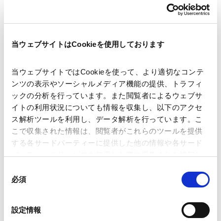
当ウェブサイトはCookieを使用しております
著者
後藤 未来
石 瀛
関連弁護士等
当ウェブサイトではCookieを使って、より適切なコンテ
ンツの表示やソーシャルメディア機能の提供、トラフィ
出版社
商事法務
ックの分析を行っています。また閲覧者によるウェブサ
イトの利用状況についても情報を収集し、以下のアクセ
ス解析ツールを利用し、データ解析を行っています。こ
掲載誌・刊号
商事法務ポータル
こで収集された情報は、閲覧者がこれらのツールを提供
する各サードパーティーに提供した他の情報や各サード
パーティーのサービスを使用した際に収集された情報と
発行年月日
2025年01月
組み合わされ、各サードパーティーによって使用される
同
ことがあります。
必須
意
の
業務分野
知的財産
Tech／データ／IT・通信等
Google Analytics、Google Search Console
選
設定情報
メディア・エンターテインメント
Google Analytics利用規約（
外部サイト
）
択