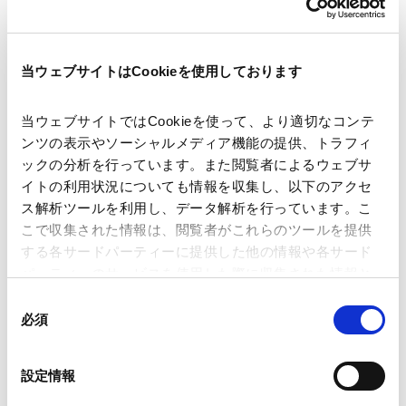
著者
藤田 将貴 (共著)
高野 聖也 (共著)
当ウェブサイトはCookieを使用しております
関連弁護士等
当ウェブサイトではCookieを使って、より適切なコンテ
出版社
株式会社商事法務
ンツの表示やソーシャルメディア機能の提供、トラフィ
ックの分析を行っています。また閲覧者によるウェブサ
イトの利用状況についても情報を収集し、以下のアクセ
掲載誌・刊号
商事法務ポータル
ス解析ツールを利用し、データ解析を行っています。こ
こで収集された情報は、閲覧者がこれらのツールを提供
する各サードパーティーに提供した他の情報や各サード
発行年月日
2024年8月
パーティーのサービスを使用した際に収集された情報と
組み合わされ、各サードパーティーによって使用される
同
ことがあります。
必須
意
業務分野
国際通商および経済安全保障
の
Google Analytics、Google Search Console
選
設定情報
Google Analytics利用規約（
外部サイト
）
択
Googleプライバシーポリシー（
外部サイト
）