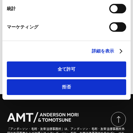
Marketo
統計
詳細
Marketo Engage免責事項/Cookieポリシー（
外部サイト
）
LinkedIn
マーケティング
LinkedIn プライバシーポリシー（
外部サイト
）
HubSpot
米商務省（BIS）、迂回リスクのある企業等への対処に
HubSpot プライバシーポリシー（
外部サイト
）
関するガイダンスを公表 | 商事法務ポータル
詳細を表示
全て許可
ページのシェアはこちらから
拒否
「アンダーソン・毛利・友常法律事務所」は、アンダーソン・毛利・友常法律事務所外