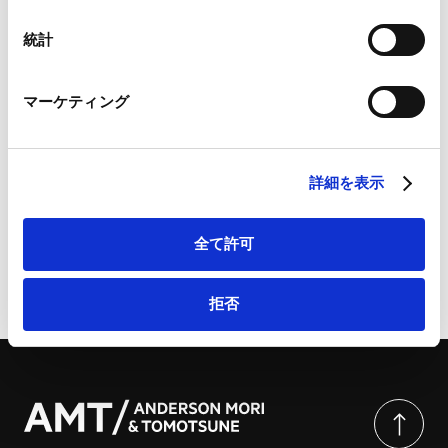
Googleプライバシーポリシー（
外部サイト
）
Marketo
統計
Marketo Engage免責事項/Cookieポリシー（
外部サイト
）
詳細
LinkedIn
マーケティング
LinkedIn プライバシーポリシー（
外部サイト
）
HubSpot
「民間事業者向け カメラと個人情報保護法」（パンフ
HubSpot プライバシーポリシー（
外部サイト
）
レット）の公表 | 商事法務ポータル
詳細を表示
全て許可
ページのシェアはこちらから
拒否