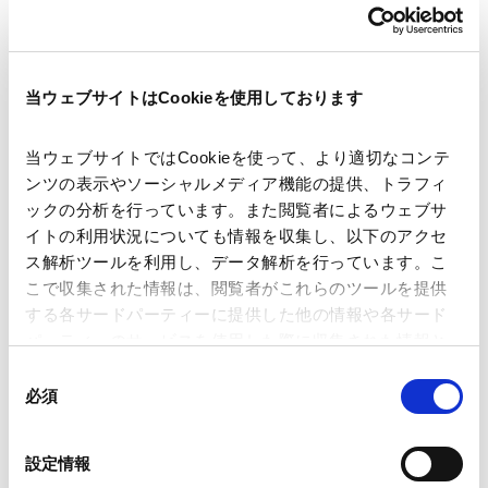
著者
井上 乾介 (共著)
膝舘 朗人 (共著)
関連弁護士等
当ウェブサイトはCookieを使用しております
当ウェブサイトではCookieを使って、より適切なコンテ
出版社
株式会社商事法務
ンツの表示やソーシャルメディア機能の提供、トラフィ
ックの分析を行っています。また閲覧者によるウェブサ
イトの利用状況についても情報を収集し、以下のアクセ
掲載誌・刊号
商事法務ポータル
ス解析ツールを利用し、データ解析を行っています。こ
こで収集された情報は、閲覧者がこれらのツールを提供
する各サードパーティーに提供した他の情報や各サード
発行年月日
2024年1月
パーティーのサービスを使用した際に収集された情報と
組み合わされ、各サードパーティーによって使用される
同
ことがあります。
必須
意
業務分野
Tech／データ／IT・通信等
の
各国データ保護規制・情報漏えい対応等
Google Analytics、Google Search Console
選
設定情報
Google Analytics利用規約（
外部サイト
）
択