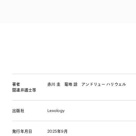
ファイナンス
その他金融
不動産
資源・エネルギ
プライベート・
アセットマネジ
著者
赤川 圭
菊地 諒
アンドリュー ハリウェル
関連弁護士等
出版社
Lexology
発行年月日
2025年9月