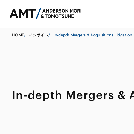
HOME
/
インサイト
/
In-depth Mergers & Acquisitions Litigation 
東京
大阪
名古屋
コーポレート
銀行
東アジア
In-depth Mergers & A
M&A等
証券
南アジア
規制当局対応・
保険
東南アジア
キャピタル・マ
信託