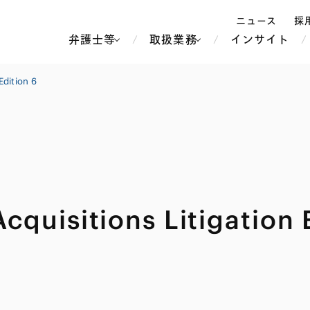
ニュース
採
弁護士等
取扱業務
インサイト
弁
Edition 6
ス
北京
シンガポール
上海
ハノイ
香港
ホーチミン
人事・労務
不動産・REIT
オセアニア
メディア・
製紙
中南米
cquisitions Litigation 
メント
知的財産
運輸・物流
北米
食品・飲料
中東アジア
独禁法・競
危機管理
Tech／データ／IT・通信等
通信・メディア・エンター
ヨーロッパ
ブランド・
ロシア・CIS
テインメント
税務
ーケッツ
ライフサイエンス
鉄鋼・金属
情報産業・インターネッ
ウェルス・