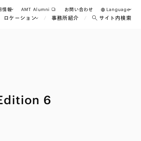
用情報
AMT Alumni
お問い合わせ
Language
ロケーション
事務所紹介
サイト内検索
日本語
護士採用
English
タッフ採用
中文(簡体)
バンコク
ロンドン
ジャカルタ
ブリュッセル
マレーシア
パリ
エンターテイン
事業再生・倒産
ホテル・レジャー・カジノ
アフリカ
Edition 6
国際通商および経済安全保
教育・人材
争法
障
アパレル
政府・地方公共団体・公的
海外法務
機関
マネジメント
サステナビリティ法務
FinTech