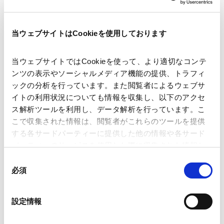
当ウェブサイトはCookieを使用しております
著者
中川 淳司
関連弁護士等
当ウェブサイトではCookieを使って、より適切なコンテ
ンツの表示やソーシャルメディア機能の提供、トラフィ
ックの分析を行っています。また閲覧者によるウェブサ
出版社
公益財団法人日本関税協会
イトの利用状況についても情報を収集し、以下のアクセ
ス解析ツールを利用し、データ解析を行っています。こ
こで収集された情報は、閲覧者がこれらのツールを提供
掲載誌・刊号
貿易と関税 2026年6月号72-83頁
する各サードパーティーに提供した他の情報や各サード
パーティーのサービスを使用した際に収集された情報と
組み合わされ、各サードパーティーによって使用される
同
発行年月日
2026年6月
ことがあります。
必須
意
の
Google Analytics、Google Search Console
選
設定情報
業務分野
国際通商および経済安全保障
Google Analytics利用規約（
外部サイト
）
択
Googleプライバシーポリシー（
外部サイト
）