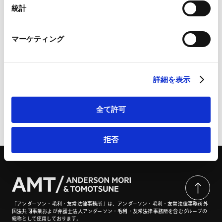
Marketo
統計
Marketo Engage免責事項/Cookieポリシー（
外部サイト
）
LinkedIn
日本の近代化と国際経済法 第4回 幕末維新から文明開
マーケティング
LinkedIn プライバシーポリシー（
外部サイト
）
化・富国強兵の時代（明治時代）の日本と国際法・３ |
HubSpot
貿易と関税 2026年6月号72-83頁
HubSpot プライバシーポリシー（
外部サイト
）
詳細を表示
全て許可
ページのシェアはこちらから
拒否
「アンダーソン・毛利・友常法律事務所」は、アンダーソン・毛利・友常法律事務所外
国法共同事業および弁護士法人アンダーソン・毛利・友常法律事務所を含むグループの
総称として使用しております。