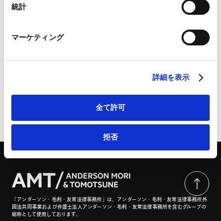
Marketo
統計
Marketo Engage免責事項/Cookieポリシー（
外部サイト
）
LinkedIn
マーケティング
LinkedIn プライバシーポリシー（
外部サイト
）
米国輸出管理規制（EAR）の最新動向と実務対応 | ビジ
HubSpot
ネスアンドロー
HubSpot プライバシーポリシー（
外部サイト
）
詳細を表示
全て許可
ページのシェアはこちらから
拒否
「アンダーソン・毛利・友常法律事務所」は、アンダーソン・毛利・友常法律事務所外
国法共同事業および弁護士法人アンダーソン・毛利・友常法律事務所を含むグループの
総称として使用しております。