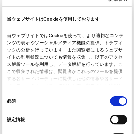
著者
藤田 将貴
佐藤 重男
関連弁護士等
当ウェブサイトはCookieを使用しております
当ウェブサイトではCookieを使って、より適切なコンテ
出版社
ビジネスアンドロー
ンツの表示やソーシャルメディア機能の提供、トラフィ
ックの分析を行っています。また閲覧者によるウェブサ
イトの利用状況についても情報を収集し、以下のアクセ
掲載誌・刊号
ビジネスアンドロー
ス解析ツールを利用し、データ解析を行っています。こ
こで収集された情報は、閲覧者がこれらのツールを提供
発行年月日
する各サードパーティーに提供した他の情報や各サード
2026年6月
パーティーのサービスを使用した際に収集された情報と
組み合わされ、各サードパーティーによって使用される
同
海外法務
米国法務
ことがあります。
必須
意
の
Google Analytics、Google Search Console
選
設定情報
業務分野
規制当局対応・危機管理
Google Analytics利用規約（
外部サイト
）
択
国際通商および経済安全保障
Googleプライバシーポリシー（
外部サイト
）