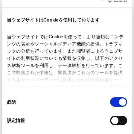
当ウェブサイトはCookieを使用しております
著者
原 悦子 (著)
西向 美由 (著)
関連弁護士等
当ウェブサイトではCookieを使って、より適切なコンテ
ンツの表示やソーシャルメディア機能の提供、トラフィ
ックの分析を行っています。また閲覧者によるウェブサ
出版社
経済法令研究会
イトの利用状況についても情報を収集し、以下のアクセ
ス解析ツールを利用し、データ解析を行っています。こ
こで収集された情報は、閲覧者がこれらのツールを提供
掲載誌・刊号
JA金融法務 No.674／2026年4月号
する各サードパーティーに提供した他の情報や各サード
パーティーのサービスを使用した際に収集された情報と
組み合わされ、各サードパーティーによって使用される
同
発行年月日
2026年4月
ことがあります。
必須
意
の
Google Analytics、Google Search Console
選
設定情報
業務分野
独禁法・競争法
Google Analytics利用規約（
外部サイト
）
択
Googleプライバシーポリシー（
外部サイト
）