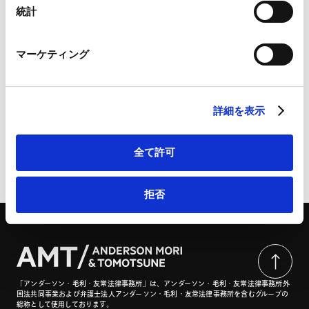
Marketo
統計
Marketo Engage免責事項/Cookieポリシー（
外部サイト
）
LinkedIn
〔特集〕取引拡大につなげる 経営者との関係づくり ②情
マーケティング
LinkedIn プライバシーポリシー（
外部サイト
）
報提供で差をつける！ 改正下請法（取適法）のポイント
HubSpot
| JA金融法務 No.674／2026年4月号
HubSpot プライバシーポリシー（
外部サイト
）
詳細を表示
全て許可
ページのシェアはこちらから
拒否
「アンダーソン・毛利・友常法律事務所」は、アンダーソン・毛利・友常法律事務所外
国法共同事業および弁護士法人アンダーソン・毛利・友常法律事務所を含むグループの
総称として使用しております。