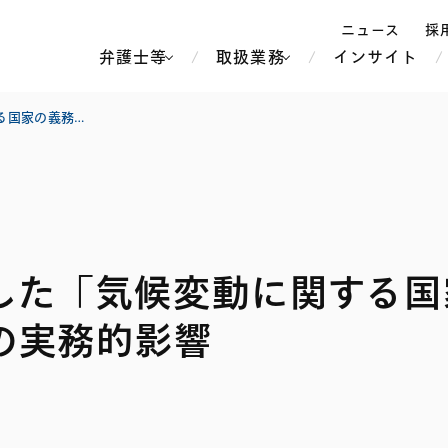
ニュース
採
弁護士等
取扱業務
インサイト
弁
国際司法裁判所が勧告した「気候変動に関する国家の義務」の遵守を求める国連総会決議とその実務的影響
ス
北京
シンガポール
上海
ハノイ
した「気候変動に関する国
香港
ホーチミン
人事・労務
不動産・REIT
オセアニア
メディア・
製紙
中南米
メント
の実務的影響
知的財産
運輸・物流
北米
食品・飲料
中東アジア
独禁法・競
危機管理
Tech／データ／IT・通信等
通信・メディア・エンター
ヨーロッパ
ブランド・
ロシア・CIS
テインメント
税務
ーケッツ
ライフサイエンス
鉄鋼・金属
情報産業・インターネッ
ウェルス・