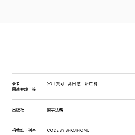
ファイナンス
その他金融
不動産
資源・エネルギ
プライベート・
アセットマネジ
著者
宮川 賢司
髙田 慧
新庄 絢
関連弁護士等
出版社
商事法務
掲載誌・刊号
CODE BY SHOJIHOMU