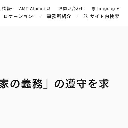
用情報
AMT Alumni
お問い合わせ
Language
ロケーション
事務所紹介
サイト内検索
日本語
護士採用
English
タッフ採用
中文(簡体)
バンコク
ロンドン
ジャカルタ
ブリュッセル
家の義務」の遵守を求
マレーシア
パリ
エンターテイン
事業再生・倒産
ホテル・レジャー・カジノ
アフリカ
国際通商および経済安全保
教育・人材
争法
障
アパレル
政府・地方公共団体・公的
海外法務
機関
マネジメント
サステナビリティ法務
FinTech