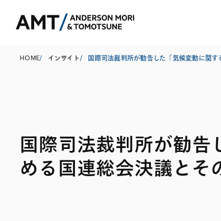
HOME
/
インサイト
/
東京
大阪
国際司法裁判所が勧告
名古屋
コーポレート
銀行
東アジア
める国連総会決議とそ
M&A等
証券
南アジア
規制当局対応・
保険
東南アジア
キャピタル・マ
信託