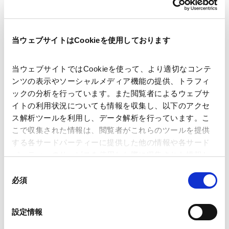
著者
中川 淳司
当ウェブサイトはCookieを使用しております
関連弁護士等
当ウェブサイトではCookieを使って、より適切なコンテ
出版社
De Gruyter
ンツの表示やソーシャルメディア機能の提供、トラフィ
ックの分析を行っています。また閲覧者によるウェブサ
イトの利用状況についても情報を収集し、以下のアクセ
掲載誌・刊号
Law and Development Review, 19巻2号
ス解析ツールを利用し、データ解析を行っています。こ
こで収集された情報は、閲覧者がこれらのツールを提供
する各サードパーティーに提供した他の情報や各サード
発行年月日
2026年5月
パーティーのサービスを使用した際に収集された情報と
組み合わされ、各サードパーティーによって使用される
同
ことがあります。
必須
意
業務分野
国際通商および経済安全保障
の
Google Analytics、Google Search Console
選
設定情報
Google Analytics利用規約（
外部サイト
）
択
Googleプライバシーポリシー（
外部サイト
）