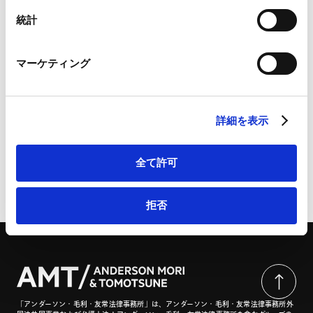
Marketo
統計
「貿易と開発：規制改革の必要性‐公正と持続可能性を
Marketo Engage免責事項/Cookieポリシー（
外部サイト
）
保証するために」19巻2号 | Law and Development
LinkedIn
Review
マーケティング
LinkedIn プライバシーポリシー（
外部サイト
）
HubSpot
HubSpot プライバシーポリシー（
外部サイト
）
Yong-Shik Lee氏との共著
詳細を表示
全て許可
ページのシェアはこちらから
拒否
「アンダーソン・毛利・友常法律事務所」は、アンダーソン・毛利・友常法律事務所外