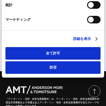
Marketo
統計
Marketo Engage免責事項/Cookieポリシー（
外部サイト
）
LinkedIn
マーケティング
LinkedIn プライバシーポリシー（
外部サイト
）
産業構造審議会 イノベーション・環境分科会 資源循環経
HubSpot
済小委員会（第13回）を開催 | CODE
HubSpot プライバシーポリシー（
外部サイト
）
詳細を表示
全て許可
ページのシェアはこちらから
拒否
「アンダーソン・毛利・友常法律事務所」は、アンダーソン・毛利・友常法律事務所外
国法共同事業および弁護士法人アンダーソン・毛利・友常法律事務所を含むグループの