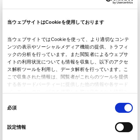
著者
宮川 賢司
髙田 慧
香川 遼太郎
当ウェブサイトはCookieを使用しております
関連弁護士等
当ウェブサイトではCookieを使って、より適切なコンテ
ンツの表示やソーシャルメディア機能の提供、トラフィ
出版社
商事法務
ックの分析を行っています。また閲覧者によるウェブサ
イトの利用状況についても情報を収集し、以下のアクセ
ス解析ツールを利用し、データ解析を行っています。こ
掲載誌・刊号
CODE
こで収集された情報は、閲覧者がこれらのツールを提供
する各サードパーティーに提供した他の情報や各サード
パーティーのサービスを使用した際に収集された情報と
発行年月日
2026年5月
組み合わされ、各サードパーティーによって使用される
同
ことがあります。
必須
意
業務分野
資源・エネルギー
サステナビリティ法務
の
Google Analytics、Google Search Console
選
設定情報
Google Analytics利用規約（
外部サイト
）
択
Googleプライバシーポリシー（
外部サイト
）
産業分野
資源・エネルギー