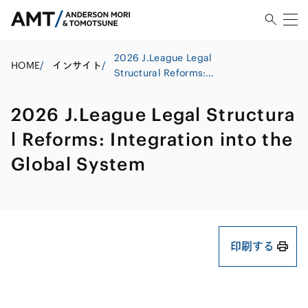
2026 J.League Legal
HOME
/
インサイト
/
Structural Reforms:
Integration into the Global
System
2026 J.League Legal Structura
l Reforms: Integration into the
Global System
印刷する