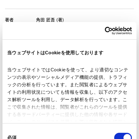
著者
角田 匠吾 (著)
関連弁護士等
出版社
Football Legal
当ウェブサイトはCookieを使用しております
当ウェブサイトではCookieを使って、より適切なコンテ
掲載誌・刊号
Football Legal # 24
ンツの表示やソーシャルメディア機能の提供、トラフィ
ックの分析を行っています。また閲覧者によるウェブサ
イトの利用状況についても情報を収集し、以下のアクセ
発行年月日
2026年6月
ス解析ツールを利用し、データ解析を行っています。こ
こで収集された情報は、閲覧者がこれらのツールを提供
する各サードパーティーに提供した他の情報や各サード
業務分野
クロスボーダーM&A
知的財産
パーティーのサービスを使用した際に収集された情報と
組み合わされ、各サードパーティーによって使用される
同
産業分野
ことがあります。
通信・メディア・エンターテインメント
必須
意