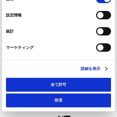
スポーツ
の
Google Analytics、Google Search Console
選
設定情報
Google Analytics利用規約（
外部サイト
）
択
Googleプライバシーポリシー（
外部サイト
）
Marketo
統計
2026 J.League Legal Structural Reforms: Integration
Marketo Engage免責事項/Cookieポリシー（
外部サイト
）
into the Global System | Football Legal # 24
LinkedIn
マーケティング
LinkedIn プライバシーポリシー（
外部サイト
）
HubSpot
HubSpot プライバシーポリシー（
外部サイト
）
詳細を表示
[PDF] 2026 J.League Legal Structural Reforms:
Integration into the Global System | Football Legal #
全て許可
24
拒否