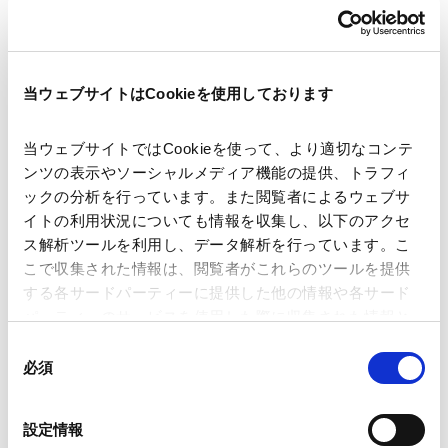
著者
下尾 裕 (著)
関連弁護士等
当ウェブサイトはCookieを使用しております
出版社
Chambers and Partners
当ウェブサイトではCookieを使って、より適切なコンテ
ンツの表示やソーシャルメディア機能の提供、トラフィ
掲載誌・刊号
Chambers Global Practice Guides
ックの分析を行っています。また閲覧者によるウェブサ
イトの利用状況についても情報を収集し、以下のアクセ
ス解析ツールを利用し、データ解析を行っています。こ
発行年月日
2026年5月
こで収集された情報は、閲覧者がこれらのツールを提供
する各サードパーティーに提供した他の情報や各サード
業務分野
パーティーのサービスを使用した際に収集された情報と
税務
タックスアドバイス・プランニング
税務争訟その他税務関連紛争対応
組み合わされ、各サードパーティーによって使用される
同
ことがあります。
必須
意
の
Google Analytics、Google Search Console
選
設定情報
Google Analytics利用規約（
外部サイト
）
択