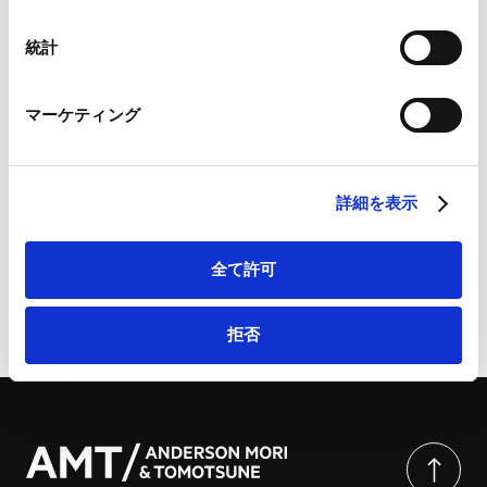
International Tax 2026 (Japan) | Chambers Global
Googleプライバシーポリシー（
外部サイト
）
Practice Guides
Marketo
統計
Marketo Engage免責事項/Cookieポリシー（
外部サイト
）
LinkedIn
マーケティング
LinkedIn プライバシーポリシー（
外部サイト
）
HubSpot
[PDF] International Tax 2026 (Japan) | Chambers
HubSpot プライバシーポリシー（
外部サイト
）
Global Practice Guides
詳細を表示
全て許可
ページのシェアはこちらから
拒否