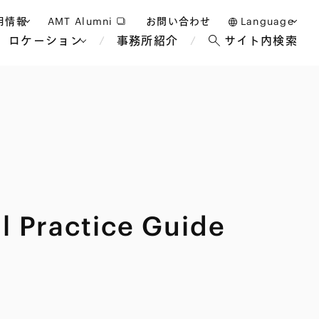
用情報
AMT Alumni
お問い合わせ
Language
ロケーション
事務所紹介
サイト内検索
日本語
護士採用
English
タッフ採用
中文(簡体)
バンコク
ロンドン
ジャカルタ
ブリュッセル
マレーシア
パリ
エンターテイン
事業再生・倒産
ホテル・レジャー・カジノ
アフリカ
 Practice Guide
国際通商および経済安全保
教育・人材
争法
障
アパレル
政府・地方公共団体・公的
海外法務
機関
マネジメント
サステナビリティ法務
FinTech