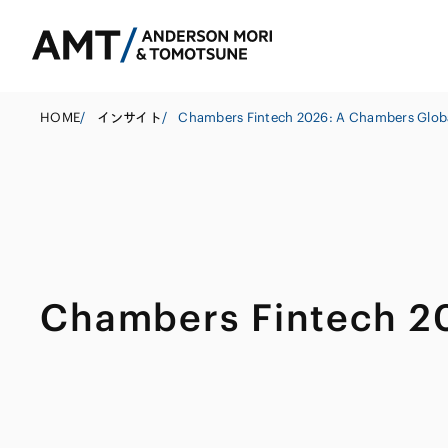
HOME
/
インサイト
/
東京
大阪
名古屋
コーポレート
銀行
東アジア
Chambers Fintech 20
M&A等
証券
南アジア
規制当局対応・
保険
東南アジア
キャピタル・マ
信託