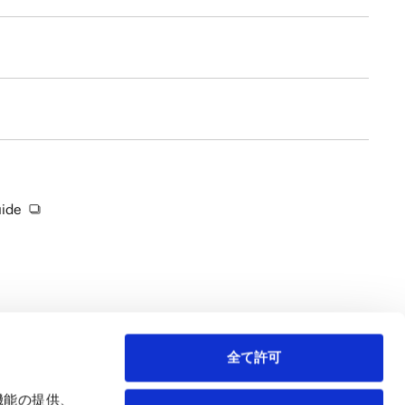
uide
全て許可
機能の提供、