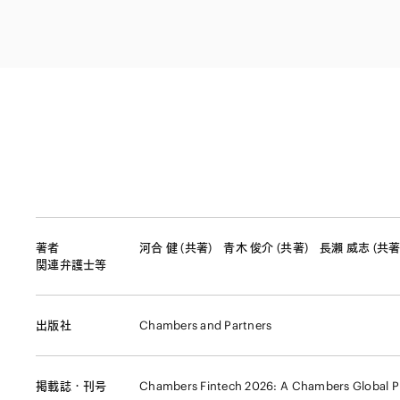
ファイナンス
その他金融
不動産
資源・エネルギ
プライベート・
アセットマネジ
著者
河合 健 (共著)
青木 俊介 (共著)
長瀨 威志 (共著
関連弁護士等
出版社
Chambers and Partners
掲載誌・刊号
Chambers Fintech 2026: A Chambers Global P