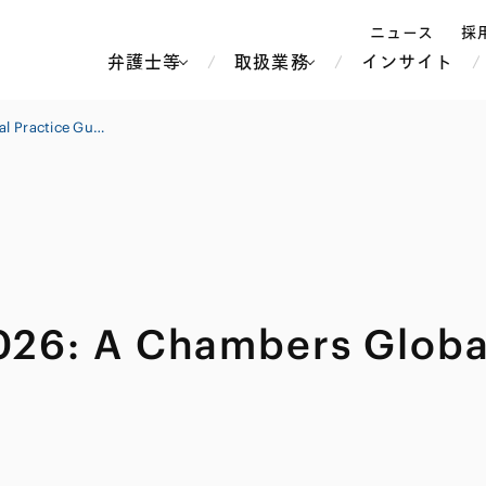
ニュース
採
弁護士等
取扱業務
インサイト
弁
Chambers Fintech 2026: A Chambers Global Practice Guide
ス
北京
シンガポール
上海
ハノイ
香港
ホーチミン
人事・労務
不動産・REIT
オセアニア
メディア・
製紙
中南米
26: A Chambers Global
メント
知的財産
運輸・物流
北米
食品・飲料
中東アジア
独禁法・競
危機管理
Tech／データ／IT・通信等
通信・メディア・エンター
ヨーロッパ
ブランド・
ロシア・CIS
テインメント
税務
ーケッツ
ライフサイエンス
鉄鋼・金属
情報産業・インターネッ
ウェルス・