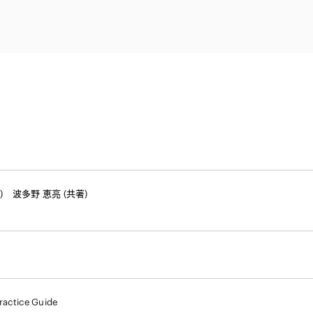
電子部品・
ト・セキュリティ
資源・エネ
ー
消費財・小
医療・製薬・ヘルスケア・
紛争解決
エクイティ
商社
ライフサイエンス・バイオ
メント
建設・土木
スポーツ
自動車・造船・機械
化学
)
波多野 恵亮 (共著)
ractice Guide