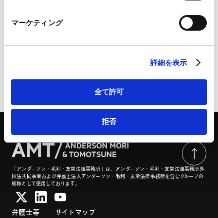
Marketo Engage免責事項/Cookieポリシー（
外部サイト
）
LinkedIn
閣議決定された「太陽電池廃棄物の再資源化等の推進に
マーケティング
LinkedIn プライバシーポリシー（
外部サイト
）
関する法律」案について | CODE BY SHOJIHOMU
HubSpot
HubSpot プライバシーポリシー（
外部サイト
）
詳細を表示
ページのシェアはこちらから
全て許可
拒否
「アンダーソン・毛利・友常法律事務所」は、アンダーソン・毛利・友常法律事務所外
国法共同事業および弁護士法人アンダーソン・毛利・友常法律事務所を含むグループの
総称として使用しております。
弁護士等
サイトマップ