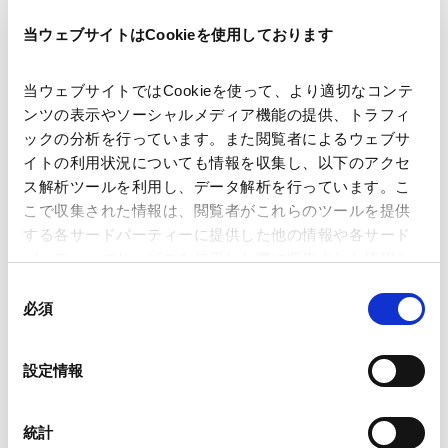
当ウェブサイトはCookieを使用しております
著者
大槻 由昭
関連弁護士等
当ウェブサイトではCookieを使って、より適切なコンテ
ンツの表示やソーシャルメディア機能の提供、トラフィ
ックの分析を行っています。また閲覧者によるウェブサ
出版社
株式会社商事法務
イトの利用状況についても情報を収集し、以下のアクセ
ス解析ツールを利用し、データ解析を行っています。こ
こで収集された情報は、閲覧者がこれらのツールを提供
掲載誌・刊号
CODE BY SHOJIHOMU
する各サードパーティーに提供した他の情報や各サード
パーティーのサービスを使用した際に収集された情報と
組み合わされ、各サードパーティーによって使用される
同
発行年月日
2026年4月
ことがあります。
必須
意
の
Google Analytics、Google Search Console
選
業務分野
資源・エネルギー
設定情報
Google Analytics利用規約（
外部サイト
）
択
Googleプライバシーポリシー（
外部サイト
）
Marketo
統計