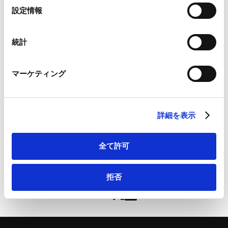
私的独占・不公正な取引方法等独禁法事件対応
Google Analytics、Google Search Console
選
設定情報
知的財産権と独禁法の交錯
Google Analytics利用規約（
外部サイト
）
択
流通取引・景表法・取適法・フリーランス法・不
Googleプライバシーポリシー（
外部サイト
）
正競争防止法
Marketo
統計
独禁法コンプライアンス
Marketo Engage免責事項/Cookieポリシー（
外部サイト
）
LinkedIn
マーケティング
LinkedIn プライバシーポリシー（
外部サイト
）
HubSpot
HubSpot プライバシーポリシー（
外部サイト
）
公取委「知的財産権・ノウハウ・データを対象とした優
詳細を表示
越的地位の濫用行為等に関する実態調査報告書」を公表 |
CODE
全て許可
拒否
ページのシェアはこちらから