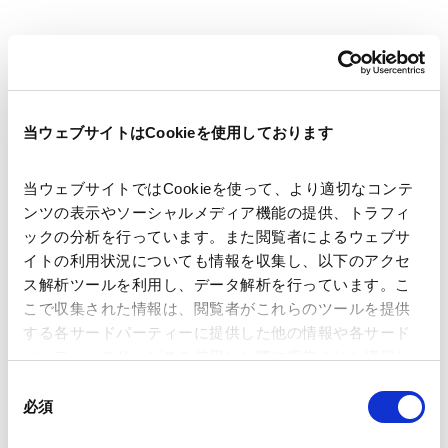
著者
西山 洋祐
吉田 崇裕
関連弁護士等
当ウェブサイトはCookieを使用しております
当ウェブサイトではCookieを使って、より適切なコンテ
出版社
株式会社商事法務
ンツの表示やソーシャルメディア機能の提供、トラフィ
ックの分析を行っています。また閲覧者によるウェブサ
イトの利用状況についても情報を収集し、以下のアクセ
掲載誌・刊号
CODE
ス解析ツールを利用し、データ解析を行っています。こ
こで収集された情報は、閲覧者がこれらのツールを提供
する各サードパーティーに提供した他の情報や各サード
発行年月日
2026年4月
パーティーのサービスを使用した際に収集された情報と
組み合わされ、各サードパーティーによって使用される
同
ことがあります。
業務分野
規制当局対応・危機管理
知的財産
必須
意
Tech／データ／IT・通信等
独禁法・競争法
の